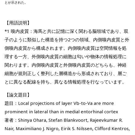
とが示された。
【用語説明】
*1 嗅内皮質：海馬と共に記憶に深く関わる脳領域であり、双
子のように類似した構造を持つ2つの領域、内側嗅内皮質と外
側嗅内皮質から構成されます。内側嗅内皮質は空間情報を処
理する一方、外側嗅内皮質の細胞は匂いや物体の情報処理に
関わります。内側嗅内皮質と外側嗅内皮質のどちらも、神経
細胞が規則正しく整列した層構造から形成されており、層ご
とに異なる配線を持ち、異なる情報処理を行なっています。
【論文題目】
題目：Local projections of layer Vb-to-Va are more
prominent in lateral than in medial entorhinal cortex
著者：Shinya Ohara, Stefan Blankvoort, Rajeevkumar R.
Nair, Maximiliano J. Nigro, Eirik S. Nilssen, Clifford Kentros,