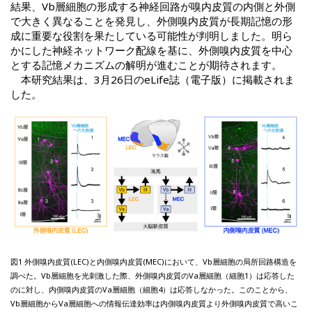
結果、Vb層細胞の形成する神経回路が嗅内皮質の内側と外側
で大きく異なることを発見し、外側嗅内皮質が長期記憶の形
成に重要な役割を果たしている可能性が判明しました。明ら
かにした神経ネットワーク配線を基に、外側嗅内皮質を中心
とする記憶メカニズムの解明が進むことが期待されます。
本研究結果は、3月26日のeLife誌（電子版）に掲載されま
した。
図1 外側嗅内皮質(LEC)と内側嗅内皮質(MEC)において、Vb層細胞の局所回路構造を
調べた。Vb層細胞を光刺激した際、外側嗅内皮質のVa層細胞（細胞1）は応答した
のに対し、内側嗅内皮質のVa層細胞（細胞4）は応答しなかった。このことから、
Vb層細胞からVa層細胞への情報伝達効率は内側嗅内皮質より外側嗅内皮質で高いこ