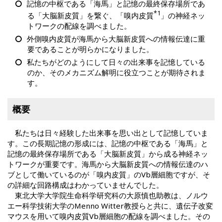
記憶の中枢である「海馬」と記憶の最終保存場所であ
*1
る「大脳新皮質」を繋ぐ、「嗅内皮質
」の神経ネッ
トワークの配線を調べました。
外側嗅内皮質が海馬から大脳新皮質への情報伝達に重
要であることが明らかになりました。
私たちがどのようにして日々の出来事を記憶している
のか、そのメカニズム解明に役立つことが期待されま
す。
概要
私たちは日々経験した出来事を思い出として記憶していま
す。この長期記憶の形成には、記憶の中枢である「海馬」と
記憶の最終保存場所である「大脳新皮質」から成る神経ネッ
トワークが重要です。海馬から大脳新皮質への情報伝達のハ
ブとして働いているのが「嗅内皮質」のVb層細胞ですが、そ
の詳細な回路構成はわかっていませんでした。
東北大学大学院生命科学研究科の大原慎也助教は、ノルウ
エー科学技術大学のMenno Witter教授らと共に、遺伝子改変
マウスを用いて嗅内皮質Vb層細胞の配線を調べました。その