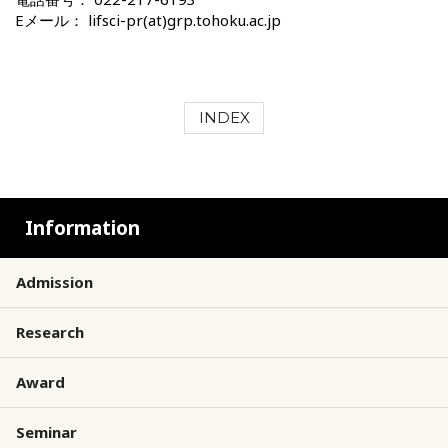
Eメール： lifsci-pr(at)grp.tohoku.ac.jp
INDEX
Information
Admission
Research
Award
Seminar