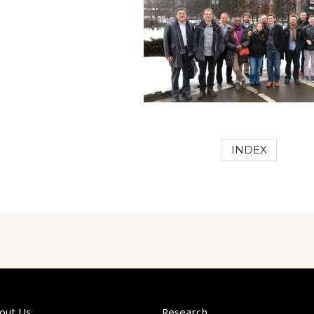
INDEX
out Us
Research