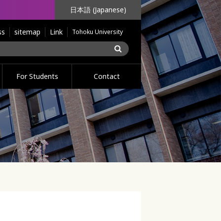
日本語 (Japanese)
ss
sitemap
Link
Tohoku University
For Students
Contact