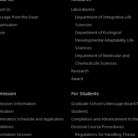
ut Us
Laboratories
sage from the Dean
Department of Integrative Life
anization
Sciences
vie
Department of Ecological
Developmental Adaptability Life
Sciences
Department of Molecular and
Chemical Life Sciences
Research
Award
mission
For Students
ission Information
Graduate School's Message Board f
lication
Students
mination Schedule and Application
Completion and Advancement to th
delines
Doctoral Course Procedures
ormation Session
Regulations for Handling Thesis