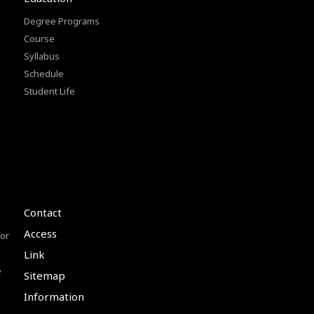
Degree Programs
Course
Syllabus
Schedule
Student Life
Contact
Access
or
Link
e
Sitemap
Information