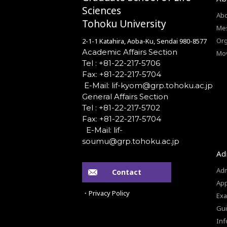
Sciences
Abo
Tohoku University
Mes
Org
2-1-1 Katahira, Aoba-Ku, Sendai 980-8577
Academic Affairs Section
Mo
Tel : +81-22-217-5706
Fax: +81-22-217-5704
General Affairs Section
Tel : +81-22-217-5702
Fax: +81-22-217-5704
Ad
Adm
Contact
App
・Privacy Policy
Exa
Gui
Inf