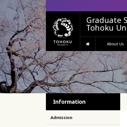
Graduate S
Tohoku Uni
HOME
About Us
Information
Admission