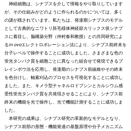
神経細胞は、シナプスを介して情報をやり取りしています
が、その仕組みがどのように作られるのかについては、多く
の謎が残されています。私たちは、発達期シナプスのモデル
として古典的なニワトリ胚毛様体神経節カリックス状シナプ
スに着目し、脳構築分野（仲村春和教授）との共同研究によ
る
in ovo
エレクトロポレーション法により、シナプス前終末を
分子レベルで操作することに成功しました。さまざまな色の
蛍光タンパク質を細胞ごとに異なった組合せで発現できるブ
レインボウ法を応用し、発達期のシナプス前線維やその終末
を色分けし、軸索刈込のプロセスを可視化することに成功し
ました。また、キメラ型チャネルロドプシンとカルシウム感
受性蛍光タンパク質を共発現させることにより、シナプス前
終末の機能を光で操作し、光で機能計測することに成功しま
した。
本研究の成果は、シナプス研究の革新的なモデルとなり、
シナプス前部の形態・機能発達の基盤原理や分子メカニズム