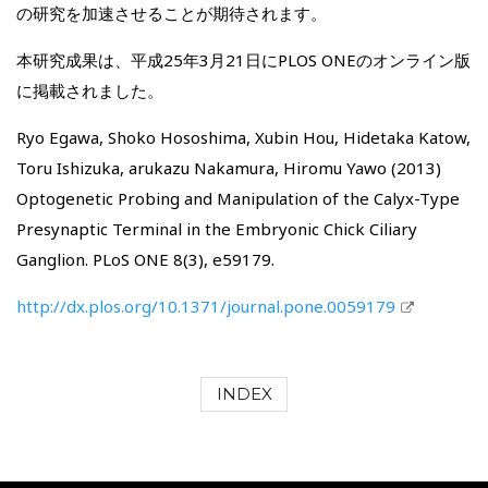
の研究を加速させることが期待されます。
本研究成果は、平成25年3月21日にPLOS ONEのオンライン版
に掲載されました。
Ryo Egawa, Shoko Hososhima, Xubin Hou, Hidetaka Katow,
Toru Ishizuka, arukazu Nakamura, Hiromu Yawo (2013)
Optogenetic Probing and Manipulation of the Calyx-Type
Presynaptic Terminal in the Embryonic Chick Ciliary
Ganglion. PLoS ONE 8(3), e59179.
http://dx.plos.org/10.1371/journal.pone.0059179
INDEX