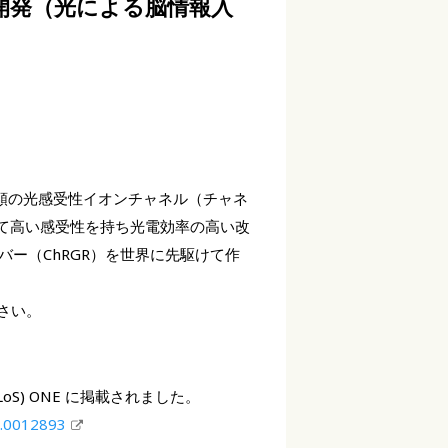
開発（光による脳情報入
藻類の光感受性イオンチャネル（チャネ
して高い感受性を持ち光電効率の高い改
ー（ChRGR）を世界に先駆けて作
さい。
(PLoS) ONE に掲載されました。
e.0012893