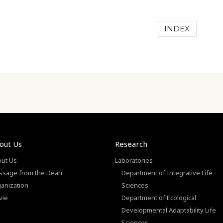
INDEX
out Us
Research
ut Us
Laboratories
sage from the Dean
Department of Integrative Life
anization
Sciences
vie
Department of Ecological
Developmental Adaptability Life
Sciences