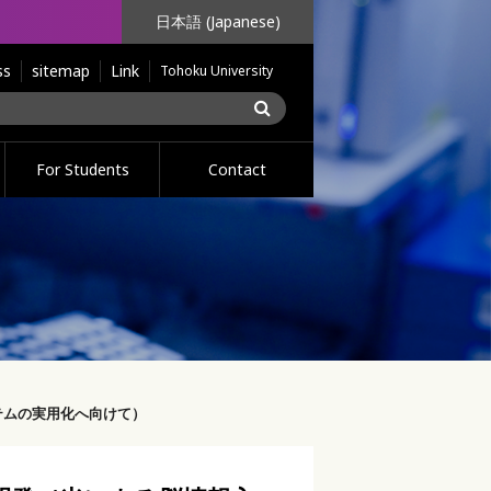
日本語 (Japanese)
ss
sitemap
Link
Tohoku University
For Students
Contact
テムの実用化へ向けて）