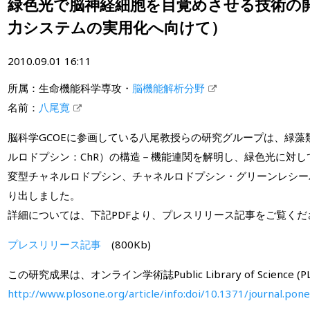
緑色光で脳神経細胞を目覚めさせる技術の
力システムの実用化へ向けて）
2010.09.01 16:11
所属：生命機能科学専攻・
脳機能解析分野
名前：
八尾寛
脳科学GCOEに参画している八尾教授らの研究グループは、緑
ルロドプシン：ChR）の構造－機能連関を解明し、緑色光に対
変型チャネルロドプシン、チャネルロドプシン・グリーンレシーバ
り出しました。
詳細については、下記PDFより、プレスリリース記事をご覧くだ
プレスリリース記事
(800Kb)
この研究成果は、オンライン学術誌Public Library of Science 
http://www.plosone.org/article/info:doi/10.1371/journal.pon