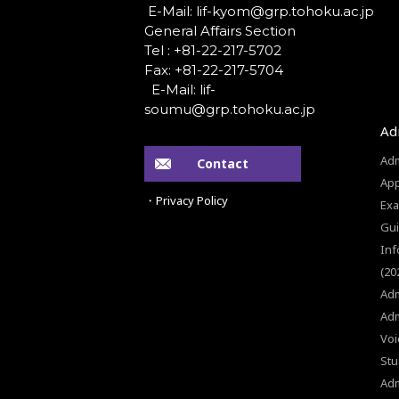
General Affairs Section
Tel : +81-22-217-5702
Fax: +81-22-217-5704
Ad
Adm
Contact
App
・Privacy Policy
Exa
Gui
Inf
(20
Adm
Adm
Voi
Stu
Ad