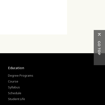
Education
Degree Programs
Course
Syllabus
Schedule
Student Life