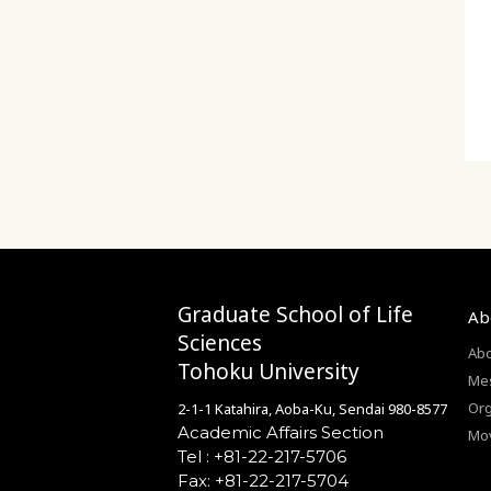
Graduate School of Life
Ab
Sciences
Abo
Tohoku University
Mes
Org
2-1-1 Katahira, Aoba-Ku, Sendai 980-8577
Academic Affairs Section
Mo
Tel : +81-22-217-5706
Fax: +81-22-217-5704