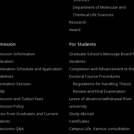
Department of Molecular and
Chemical Life Sciences
Research
Award
mission
For Students
ission Information
Graduate School's Message Board f
lication
Students
mination Schedule and Application
Completion and Advancement to th
delines
Doctoral Course Procedures
ormation Session
Regulations for Handling Thesis
26)
Review and Final Examination
ission and Tuition Fees
Leave of absence/withdrawal from
ission Policy
university
ces from Graduates and Current
Study Abroad
dents
Certificates
missions Q&A
Campus Life, Various consultation