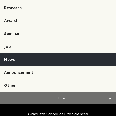
Research
Award
Seminar
Job
News
Announcement
Other
GO TOP
Graduate School of Life Sciences