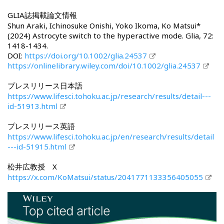
GLIA誌掲載論文情報
Shun Araki, Ichinosuke Onishi, Yoko Ikoma, Ko Matsui*
(2024) Astrocyte switch to the hyperactive mode. Glia, 72:
1418-1434.
DOI:
https://doi.org/10.1002/glia.24537
https://onlinelibrary.wiley.com/doi/10.1002/glia.24537
プレスリリース日本語
https://www.lifesci.tohoku.ac.jp/research/results/detail---
id-51913.html
プレスリリース英語
https://www.lifesci.tohoku.ac.jp/en/research/results/detail
---id-51915.html
松井広教授 X
https://x.com/KoMatsui/status/2041771133356405055