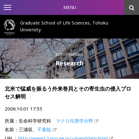
MENU
Graduate School of Life Sciences, Tohoku
University.
Information
Research
北米で猛威を振るう外来巻貝とその寄生虫の侵入プロ
セス解明
2006.10.01 17:55
所属：生命科学研究科
マクロ生態学分野
名前：三浦収、
千葉聡
URL：
http://www12.ocn.ne.jp/~mand/labJ.html