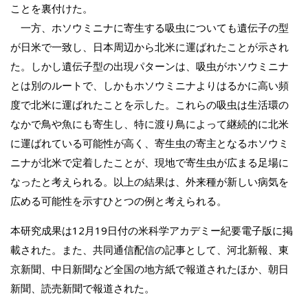
ことを裏付けた。
一方、ホソウミニナに寄生する吸虫についても遺伝子の型
が日米で一致し、日本周辺から北米に運ばれたことが示され
た。しかし遺伝子型の出現パターンは、吸虫がホソウミニナ
とは別のルートで、しかもホソウミニナよりはるかに高い頻
度で北米に運ばれたことを示した。これらの吸虫は生活環の
なかで鳥や魚にも寄生し、特に渡り鳥によって継続的に北米
に運ばれている可能性が高く、寄生虫の寄主となるホソウミ
ニナが北米で定着したことが、現地で寄生虫が広まる足場に
なったと考えられる。以上の結果は、外来種が新しい病気を
広める可能性を示すひとつの例と考えられる。
本研究成果は12月19日付の米科学アカデミー紀要電子版に掲
載された。また、共同通信配信の記事として、河北新報、東
京新聞、中日新聞など全国の地方紙で報道されたほか、朝日
新聞、読売新聞で報道された。