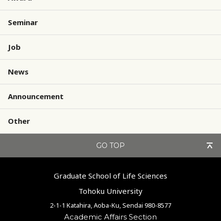
Seminar
Job
News
Announcement
Other
GO TOP
Graduate School of Life Sciences
Tohoku University
2-1-1 Katahira, Aoba-Ku, Sendai 980-8577
Academic Affairs Section