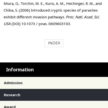
Miura, O., Torchin, M. E., Kuris, A. M., Hechinger, R. M., and
Chiba, S. (2006) Introduced cryptic species of parasites
exhibit different invasion pathways.
Proc. Natl. Acad. Sci.
USA
(DOI) 10.1073 / pnas. 0609603103.
INDEX
Information
Admission
Research
Award