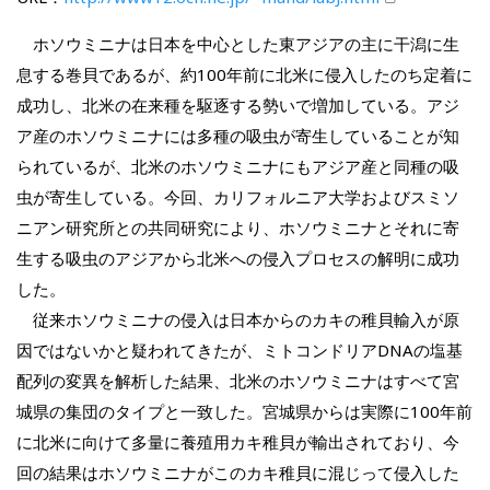
ホソウミニナは日本を中心とした東アジアの主に干潟に生
息する巻貝であるが、約100年前に北米に侵入したのち定着に
成功し、北米の在来種を駆逐する勢いで増加している。アジ
ア産のホソウミニナには多種の吸虫が寄生していることが知
られているが、北米のホソウミニナにもアジア産と同種の吸
虫が寄生している。今回、カリフォルニア大学およびスミソ
ニアン研究所との共同研究により、ホソウミニナとそれに寄
生する吸虫のアジアから北米への侵入プロセスの解明に成功
した。
従来ホソウミニナの侵入は日本からのカキの稚貝輸入が原
因ではないかと疑われてきたが、ミトコンドリアDNAの塩基
配列の変異を解析した結果、北米のホソウミニナはすべて宮
城県の集団のタイプと一致した。宮城県からは実際に100年前
に北米に向けて多量に養殖用カキ稚貝が輸出されており、今
回の結果はホソウミニナがこのカキ稚貝に混じって侵入した