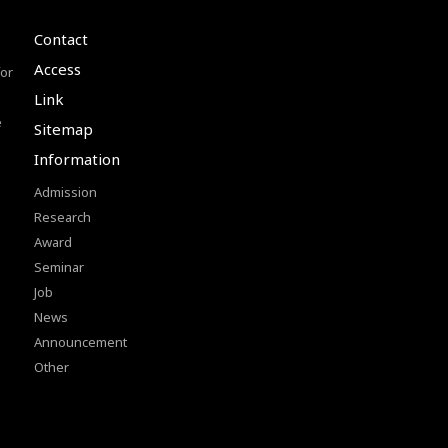
Contact
Access
or
Link
e
Sitemap
Information
Admission
Research
Award
Seminar
Job
News
Announcement
Other