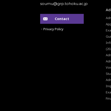
Ad
Adm
Contact
App
・Privacy Policy
Exa
Gui
Inf
(20
Adm
Adm
Voi
Stu
Ad
Inq
Exa
Fin