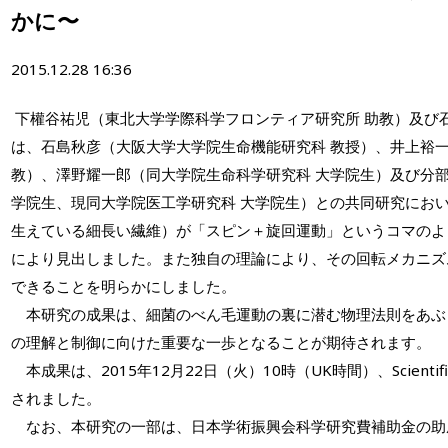
かに〜
2015.12.28 16:36
下權谷祐児（東北大学学際科学フロンティア研究所 助教）及び
は、石島秋彦（大阪大学大学院生命機能研究科 教授）、井上裕一
教）、澤野耀一郎（同大学院生命科学研究科 大学院生）及び分部
学院生、現同大学院医工学研究科 大学院生）との共同研究にお
生えている細長い繊維）が「スピン＋旋回運動」というコマのよ
により見出しました。また独自の理論により、その回転メカニズ
できることを明らかにしました。
本研究の成果は、細菌のべん毛運動の裏に潜む物理法則をあぶ
の理解と制御に向けた重要な一歩となることが期待されます。
本成果は、2015年12月22日（火）10時（UK時間）、Scientif
されました。
なお、本研究の一部は、日本学術振興会科学研究費補助金の助