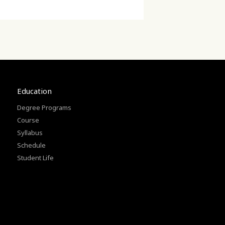
Education
Degree Programs
Course
Syllabus
Schedule
Student Life