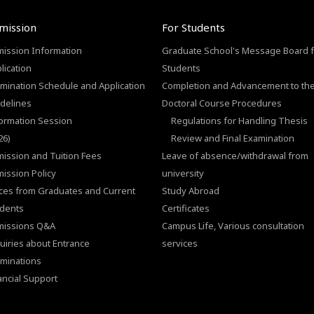
mission
For Students
ission Information
Graduate School's Message Board f
lication
Students
mination Schedule and Application
Completion and Advancement to th
delines
Doctoral Course Procedures
ormation Session
Regulations for Handling Thesis
26)
Review and Final Examination
ission and Tuition Fees
Leave of absence/withdrawal from
ission Policy
university
ces from Graduates and Current
Study Abroad
dents
Certificates
missions Q&A
Campus Life, Various consultation
uiries about Entrance
services
minations
ancial Support