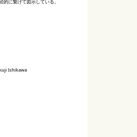
続的に繋げて図示している。
kuji Ishikawa