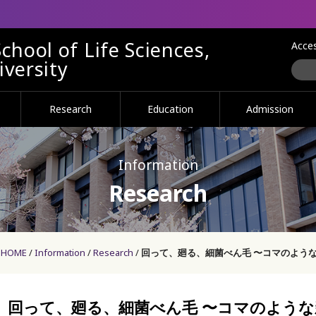
chool of Life Sciences,
Acce
versity
Research
Education
Admission
Information
Research
HOME
Information
Research
回って、廻る、細菌べん毛 〜コマのよう
回って、廻る、細菌べん毛 〜コマのよう