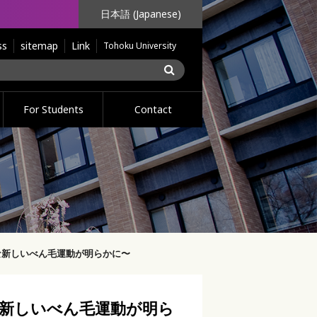
日本語 (Japanese)
ss
sitemap
Link
Tohoku University
For Students
Contact
な新しいべん毛運動が明らかに〜
な新しいべん毛運動が明ら