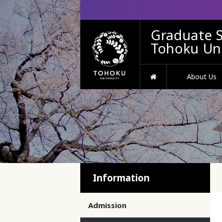
Graduate S
Tohoku Uni
HOME
About Us
Information
Admission