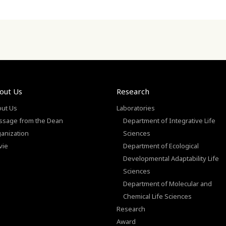
out Us
Research
ut Us
Laboratories
sage from the Dean
Department of Integrative Life
anization
Sciences
vie
Department of Ecological
Developmental Adaptability Life
Sciences
Department of Molecular and
Chemical Life Sciences
Research
Award