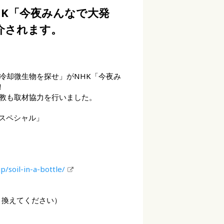
HK「今夜みんなで大発
介されます。
冷却微生物を探せ」がNHK「今夜み
！
教も取材協力を行いました。
送スペシャル」
jp/soil-in-a-bottle/
t)を@に置き換えてください）