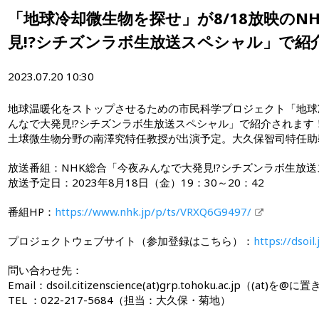
「地球冷却微生物を探せ」が8/18放映のN
見!?シチズンラボ生放送スペシャル」で紹
2023.07.20 10:30
地球温暖化をストップさせるための市民科学プロジェクト「地球
んなで大発見!?シチズンラボ生放送スペシャル」で紹介されます
土壌微生物分野の南澤究特任教授が出演予定。大久保智司特任助
放送番組：NHK総合「今夜みんなで大発見!?シチズンラボ生放
放送予定日：2023年8月18日（金）19：30～20：42
番組HP：
https://www.nhk.jp/p/ts/VRXQ6G9497/
プロジェクトウェブサイト（参加登録はこちら）：
https://dsoil.
問い合わせ先：
Email：dsoil.citizenscience(at)grp.tohoku.ac.jp（(a
TEL ：022-217-5684（担当：大久保・菊地）