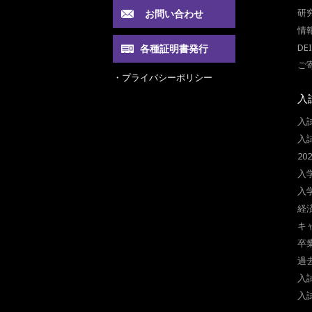
研
お問い合わせ
情
DE
各種証明書発行
ご
・プライバシーポリシー
入
入
入
2
入
入
経
キ
卒
過
入
入