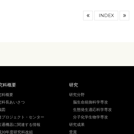
INDEX
究科概要
研究
究科概要
研究分野
究科長あいさつ
脳生命統御科学専攻
織図
生態発生適応科学専攻
連プロジェクト・センター
分子化学生物学専攻
共通機器に関連する情報
研究成果
成30年度研究科改組
受賞