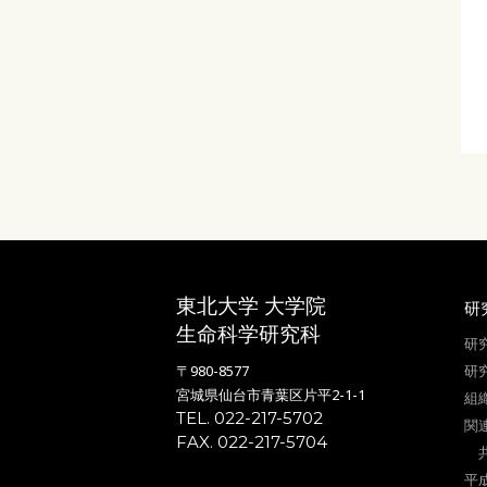
前へ
次へ
東北大学 大学院
研
生命科学研究科
研
〒980-8577
研
宮城県仙台市青葉区片平2-1-1
組
TEL. 022-217-5702
関
FAX. 022-217-5704
平