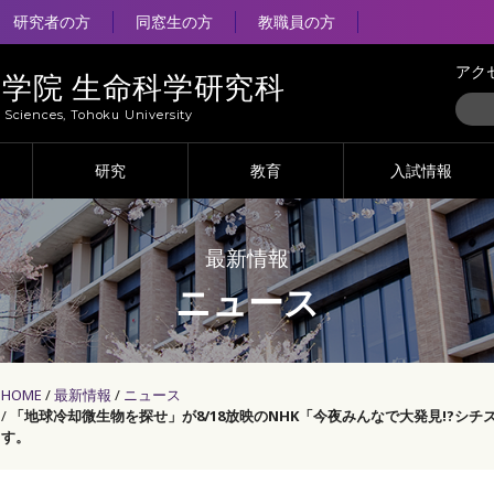
研究者の方
同窓生の方
教職員の方
アク
大学院 生命科学研究科
e Sciences, Tohoku University
研究
教育
入試情報
最新情報
ニュース
HOME
最新情報
ニュース
「地球冷却微生物を探せ」が8/18放映のNHK「今夜みんなで大発見!?シ
す。