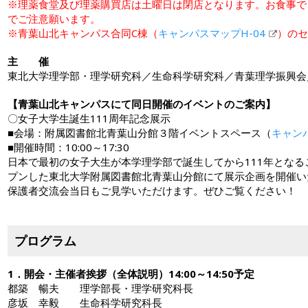
※理薬食堂及び理薬購買店は土曜日は閉店となります。お食事で
でご注意願います。
※青葉山北キャンパス合同C棟（
キャンパスマップH-04
）のセ
主 催
東北大学理学部・理学研究科／生命科学研究科／青葉理学振興会
【青葉山北キャンパスにて同日開催のイベントのご案内】
〇女子大学生誕生111周年記念展示
■会場：附属図書館北青葉山分館３階イベントスペース（
キャン
■開催時間：10:00～17:30
日本で最初の女子大生が本学理学部で誕生してから111年とな
プンした東北大学附属図書館北青葉山分館にて展示企画を開催い
保護者交流会当日もご見学いただけます。ぜひご覧ください！
プログラム
1．開会・主催者挨拶（全体説明）14:00～14:50予定
都築 暢夫 理学部長・理学研究科長
彦坂 幸毅 生命科学研究科長