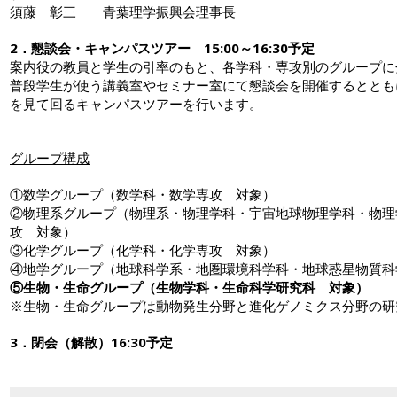
須藤 彰三 青葉理学振興会理事長
2．懇談会・キャンパスツアー 15:00～16:30予定
案内役の教員と学生の引率のもと、各学科・専攻別のグループに
普段学生が使う講義室やセミナー室にて懇談会を開催するととも
を見て回るキャンパスツアーを行います。
グループ構成
①数学グループ（数学科・数学専攻 対象）
②物理系グループ（物理系・物理学科・宇宙地球物理学科・物理
攻 対象）
③化学グループ（化学科・化学専攻 対象）
④地学グループ（地球科学系・地圏環境科学科・地球惑星物質科
⑤生物・生命グループ（生物学科・生命科学研究科 対象）
※生物・生命グループは動物発生分野と進化ゲノミクス分野の研
3．閉会（解散）16:30予定