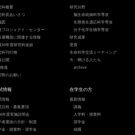
究科概要
研究分野
究科長あいさつ
脳生命統御科学専攻
織図
生態発生適応科学専攻
連プロジェクト・センター
分子化学生物学専攻
共通機器に関連する情報
研究成果
成30年度研究科改組
受賞
究科刊行物
生命科学交流ミーティング
報公開
今、輝ける人たち
I推進
archive
寄附のお願い
試情報
在学生の方
試情報
最新情報
試日程・募集要項
講義
026年度実施説明会
入学料・授業料
学者選抜の方針・制度
奨学金
学金・授業料・奨学金
就職