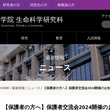
研究者の方
同窓生の方
教職員の方
アク
大学院 生命科学研究科
e Sciences, Tohoku University
研究
教育
入試情報
最新情報
ニュース
HOME
最新情報
ニュース
【保護者の方へ】保護者交流会2024開催のお
【保護者の方へ】保護者交流会2024開催の