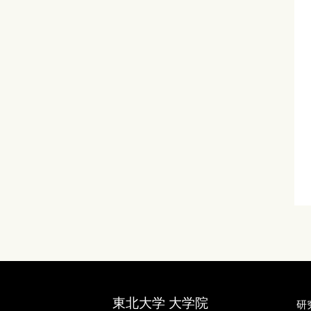
前へ
次へ
東北大学 大学院
研