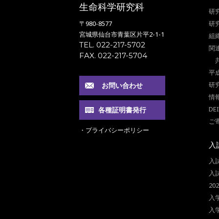
生命科学研究科
研
〒980-8577
研
宮城県仙台市青葉区片平2-1-1
組
TEL. 022-217-5702
関
FAX. 022-217-5704
平
研
お問い合わせ
情
DE
各種証明書発行
ご
・プライバシーポリシー
入
入
入
2
入
入