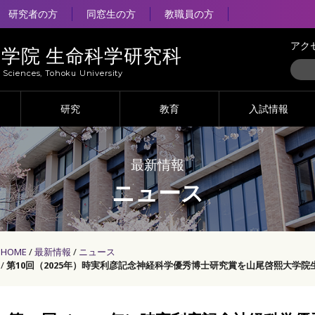
研究者の方
同窓生の方
教職員の方
アク
大学院 生命科学研究科
e Sciences, Tohoku University
研究
教育
入試情報
最新情報
ニュース
HOME
最新情報
ニュース
第10回（2025年）時実利彦記念神経科学優秀博士研究賞を山尾啓熙大学院