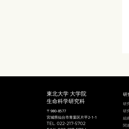
前へ
次へ
東北大学 大学院
研
生命科学研究科
研
〒980-8577
研
宮城県仙台市青葉区片平2-1-1
組
TEL. 022-217-5702
関