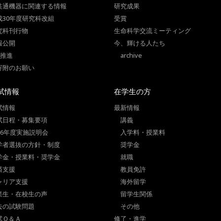
共通機器に関連する情報
研究成果
成30年度研究科改組
受賞
究科刊行物
生命科学交流ミーティング
報公開
今、輝ける人たち
I推進
archive
寄附のお願い
試情報
在学生の方
試情報
最新情報
試日程・募集要項
講義
026年度実施説明会
入学料・授業料
学者選抜の方針・制度
奨学金
学金・授業料・奨学金
就職
済支援
教員免許
ャリア支援
海外留学
業生・在校生の声
留学生関係
去の試験問題
その他
試Ｑ＆Ａ
修了・進学