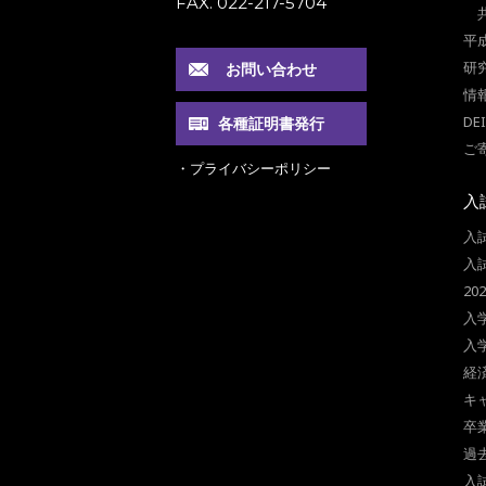
FAX. 022-217-5704
平
研
お問い合わせ
情
DE
各種証明書発行
ご
・プライバシーポリシー
入
入
入
2
入
入
経
キ
卒
過
入