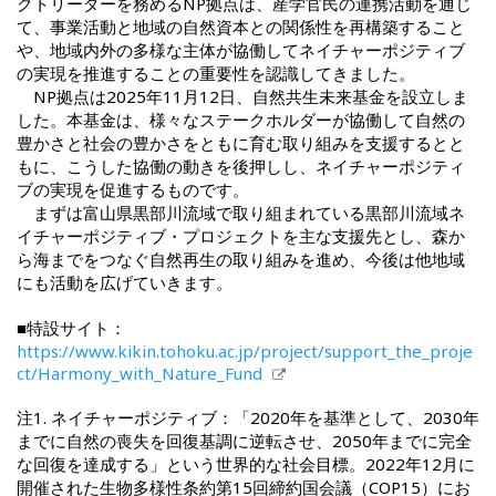
クトリーダーを務めるNP拠点は、産学官民の連携活動を通じ
て、事業活動と地域の自然資本との関係性を再構築すること
や、地域内外の多様な主体が協働してネイチャーポジティブ
の実現を推進することの重要性を認識してきました。
NP拠点は2025年11月12日、自然共生未来基金を設立しま
した。本基金は、様々なステークホルダーが協働して自然の
豊かさと社会の豊かさをともに育む取り組みを支援するとと
もに、こうした協働の動きを後押しし、ネイチャーポジティ
ブの実現を促進するものです。
まずは富山県黒部川流域で取り組まれている黒部川流域ネ
イチャーポジティブ・プロジェクトを主な支援先とし、森か
ら海までをつなぐ自然再生の取り組みを進め、今後は他地域
にも活動を広げていきます。
■特設サイト：
https://www.kikin.tohoku.ac.jp/project/support_the_proje
ct/Harmony_with_Nature_Fund
注1. ネイチャーポジティブ：「2020年を基準として、2030年
までに自然の喪失を回復基調に逆転させ、2050年までに完全
な回復を達成する」という世界的な社会目標。2022年12月に
開催された生物多様性条約第15回締約国会議（COP15）にお