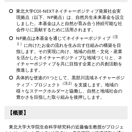
東北大学COI-NEXTネイチャーポジティブ発展社会実
現拠点（以下、NP拠点）は、自然共生未来基金を設立
しました。本基金は人と自然が育み合う持続可能な社
会作りに貢献するために活用されます。
（注
NP拠点は本基金を通じてネイチャーポジティブ
１）
に向けたお金の流れを生み出す仕組みの構築を目
指します。その実現に向け、地域の自然・文化・産業
を活かしたネイチャーポジティブな地域づくりと、ネ
イチャーポジティブを共に目指す企業との共創活動を
推進します。
具体的な使途の1つとして、黒部川流域ネイチャーポジ
（注2）
ティブ・プロジェクト
を支援します。地域の
様々なステークホルダーと協働し、自然と地域社会の
豊かさを目指した取り組みを後押しします。
【概要】
東北大学大学院生命科学研究科の近藤倫生教授がプロジェ