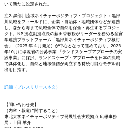
いて新たに設定された。
注2. 黒部川流域ネイチャーポジティブ・プロジェクト：黒部
川流域をフィールドに、企業・自治体・地域団体などが連携
し、森から海まで流域全体で自然を保全・再生するプロジェ
クト。NP 拠点副拠点長の藤田香教授がリーダーを務める産官
学連携プラットフォーム「黒部川ネイチャーポジティブ検討
会」（2025 年 4 月発足）が中心となって進めており、2025
年10月に環境省の公募事業 「ランドスケープアプローチの実
践事業」に採択。ランドスケープ・アプローチを日本の流域
で具体化し、自然と地域価値が両立する持続可能なモデル創
出を目指す。
詳細（プレスリリース本文）
【問い合わせ先】
（内容・報道に関すること）
東北大学ネイチャーポジティブ発展社会実現拠点 広報事務
局：上田 羊介