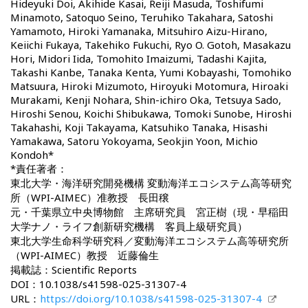
Hideyuki Doi, Akihide Kasai, Reiji Masuda, Toshifumi
Minamoto, Satoquo Seino, Teruhiko Takahara, Satoshi
Yamamoto, Hiroki Yamanaka, Mitsuhiro Aizu-Hirano,
Keiichi Fukaya, Takehiko Fukuchi, Ryo O. Gotoh, Masakazu
Hori, Midori Iida, Tomohito Imaizumi, Tadashi Kajita,
Takashi Kanbe, Tanaka Kenta, Yumi Kobayashi, Tomohiko
Matsuura, Hiroki Mizumoto, Hiroyuki Motomura, Hiroaki
Murakami, Kenji Nohara, Shin-ichiro Oka, Tetsuya Sado,
Hiroshi Senou, Koichi Shibukawa, Tomoki Sunobe, Hiroshi
Takahashi, Koji Takayama, Katsuhiko Tanaka, Hisashi
Yamakawa, Satoru Yokoyama, Seokjin Yoon, Michio
Kondoh*
*責任著者：
東北大学・海洋研究開発機構 変動海洋エコシステム高等研究
所（WPI-AIMEC）准教授 長田穣
元・千葉県立中央博物館 主席研究員 宮正樹（現・早稲田
大学ナノ・ライフ創新研究機構 客員上級研究員）
東北大学生命科学研究科／変動海洋エコシステム高等研究所
（WPI-AIMEC）教授 近藤倫生
掲載誌：Scientific Reports
DOI：10.1038/s41598-025-31307-4
URL：
https://doi.org/10.1038/s41598-025-31307-4