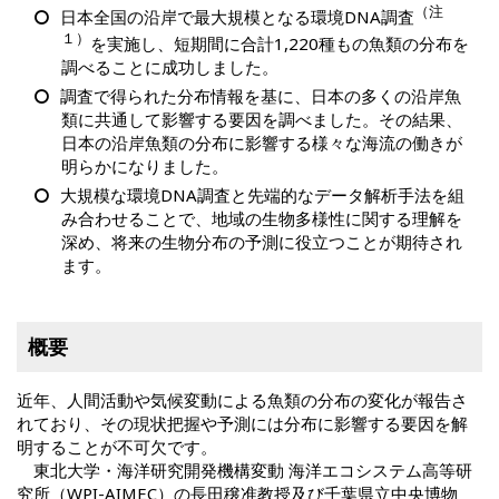
（注
日本全国の沿岸で最大規模となる環境DNA調査
１）
を実施し、短期間に合計1,220種もの魚類の分布を
調べることに成功しました。
調査で得られた分布情報を基に、日本の多くの沿岸魚
類に共通して影響する要因を調べました。その結果、
日本の沿岸魚類の分布に影響する様々な海流の働きが
明らかになりました。
大規模な環境DNA調査と先端的なデータ解析手法を組
み合わせることで、地域の生物多様性に関する理解を
深め、将来の生物分布の予測に役立つことが期待され
ます。
概要
近年、人間活動や気候変動による魚類の分布の変化が報告さ
れており、その現状把握や予測には分布に影響する要因を解
明することが不可欠です。
東北大学・海洋研究開発機構変動 海洋エコシステム高等研
究所（WPI-AIMEC）の長田穣准教授及び千葉県立中央博物