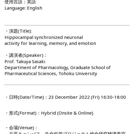
使用言語：英語
Language: English
・演題(Title):
Hippocampal synchronized neuronal
activity for learning, memory, and emotion
・講演者(Speaker)：
Prof. Takuya Sasaki
Department of Pharmacology, Graduate School of
Pharmaceutical Sciences, Tohoku University
・日時(Date/Time)：23 December 2022 (Fri) 16:30-18:00
・形式(Format)：Hybrid (Onsite & Online)
・会場(Venue)：
片平キャンパス 生命科学プロジェクト総合研究棟講義室