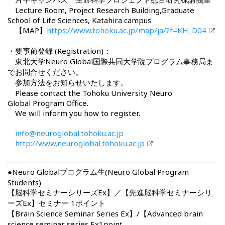
Lecture Room, Project Research Building,Graduate
School of Life Sciences, Katahira campus
【MAP】
https://www.tohoku.ac.jp/map/ja/?f=KH_D04
・要事前登録 (Registration)：
東北大学Neuro Global国際共同大学院プログラム事務局ま
でお問合せください。
参加方法をお知らせいたします。
Please contact the Tohoku University Neuro
Global Program Office.
We will inform you how to register.
info@neuroglobal.tohoku.ac.jp
http://www.neuroglobal.tohoku.ac.jp
●Neuro Globalプログラム生(Neuro Global Program
Students)
【脳科学セミナーシリーズEx】／【先進脳科学セミナーシリ
ーズEx】セミナー 1ポイント
【Brain Science Seminar Series Ex】/【Advanced brain
science seminar series Ex1point