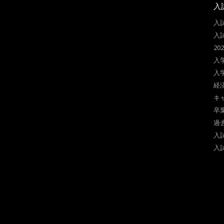
入
入
入
2
入
入
経
キ
卒
過
入
入