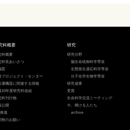
究科概要
研究
究科概要
研究分野
究科長あいさつ
脳生命統御科学専攻
織図
生態発生適応科学専攻
連プロジェクト・センター
分子化学生物学専攻
共通機器に関連する情報
研究成果
成30年度研究科改組
受賞
究科刊行物
生命科学交流ミーティング
報公開
今、輝ける人たち
I推進
archive
寄附のお願い