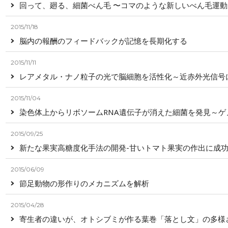
回って、廻る、細菌べん毛 〜コマのような新しいべん毛運
2015/11/18
脳内の報酬のフィードバックが記憶を長期化する
2015/11/11
レアメタル・ナノ粒子の光で脳細胞を活性化～近赤外光信号
2015/11/04
染色体上からリボソームRNA遺伝子が消えた細菌を発見～ゲ
2015/09/25
新たな果実高糖度化手法の開発-甘いトマト果実の作出に成功
2015/06/09
節足動物の形作りのメカニズムを解析
2015/04/28
寄生者の違いが、オトシブミが作る葉巻「落とし文」の多様