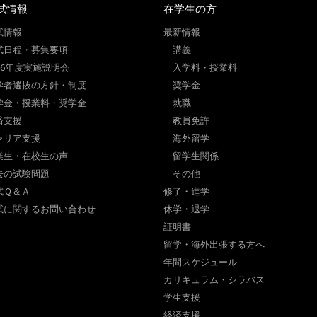
試情報
在学生の方
試情報
最新情報
試日程・募集要項
講義
026年度実施説明会
入学料・授業料
学者選抜の方針・制度
奨学金
学金・授業料・奨学金
就職
済支援
教員免許
ャリア支援
海外留学
業生・在校生の声
留学生関係
去の試験問題
その他
試Ｑ＆Ａ
修了・進学
試に関するお問い合わせ
休学・退学
証明書
留学・海外出張する方へ
年間スケジュール
カリキュラム・シラバス
学生支援
経済支援