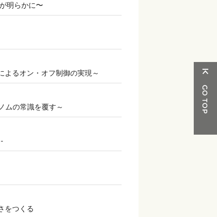
動が明らかに〜
によるオン・オフ制御の実現～
ノムの常識を覆す～
-
さをつくる