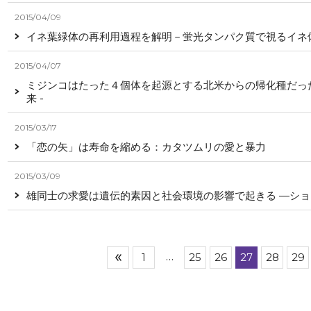
2015/04/09
イネ葉緑体の再利用過程を解明－蛍光タンパク質で視るイネ
2015/04/07
ミジンコはたった４個体を起源とする北米からの帰化種だった
来 -
2015/03/17
「恋の矢」は寿命を縮める：カタツムリの愛と暴力
2015/03/09
雄同士の求愛は遺伝的素因と社会環境の影響で起きる ―シ
…
次へ
1
25
26
27
28
29