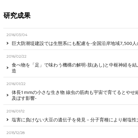
研究成果
2016/03/04
巨大防潮堤建設では生態系にも配慮を-全国沿岸地域7,500
2016/02/22
食べ物を「足」で味わう機構の解明-肢(あし)と中枢神経を
造
2016/01/22
体長1mmの小さな生き物 線虫の筋肉も宇宙で育てるとやせ
及ぼす影響-
2016/01/12
塩害に負けない大豆の遺伝子を発見－分子育種により耐塩性
2015/12/28