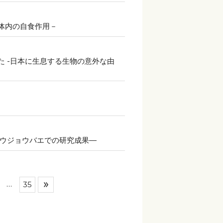
体内の自食作用－
 -日本に生息する生物の意外な由
ョウジョウバエでの研究成果―
…
35