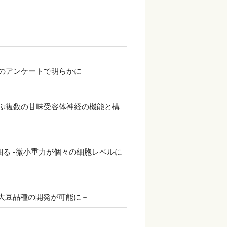
人のアンケートで明らかに
結ぶ複数の甘味受容体神経の機能と構
細る -微小重力が個々の細胞レベルに
大豆品種の開発が可能に－