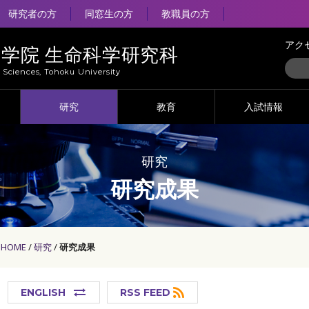
研究者の方
同窓生の方
教職員の方
アク
大学院 生命科学研究科
e Sciences, Tohoku University
研究
教育
入試情報
研究
研究成果
HOME
研究
研究成果
ENGLISH
RSS FEED