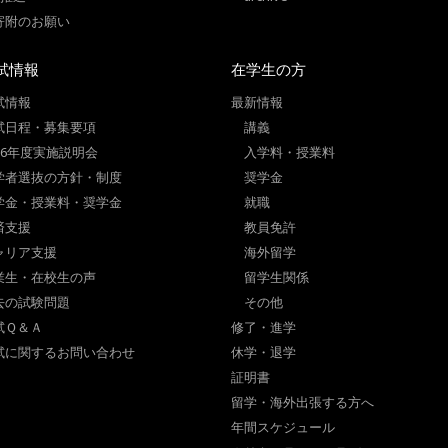
寄附のお願い
試情報
在学生の方
試情報
最新情報
試日程・募集要項
講義
026年度実施説明会
入学料・授業料
学者選抜の方針・制度
奨学金
学金・授業料・奨学金
就職
済支援
教員免許
ャリア支援
海外留学
業生・在校生の声
留学生関係
去の試験問題
その他
試Ｑ＆Ａ
修了・進学
試に関するお問い合わせ
休学・退学
証明書
留学・海外出張する方へ
年間スケジュール