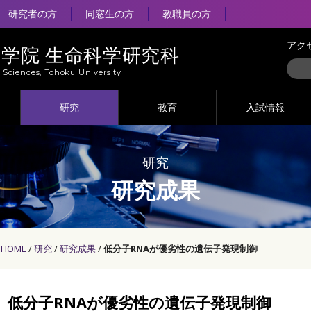
研究者の方
同窓生の方
教職員の方
アク
大学院 生命科学研究科
e Sciences, Tohoku University
研究
教育
入試情報
研究
研究成果
HOME
研究
研究成果
低分子RNAが優劣性の遺伝子発現制御
低分子RNAが優劣性の遺伝子発現制御