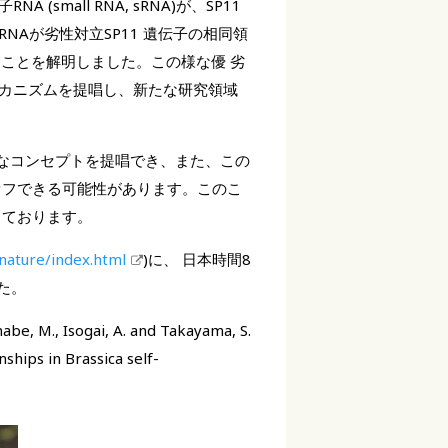
mall RNA, sRNA)が、SP11
Aが劣性対立SP11 遺伝子の相同領
ことを解明しました。この様な優 劣
カニズムを提唱し、新たな研究領域
なコンセプトを提唱でき、また、この
オフできる可能性があります。このこ
っております。
nature/index.html
)に、 日本時間8
た。
anabe, M., Isogai, A. and Takayama, S.
hips in Brassica self-