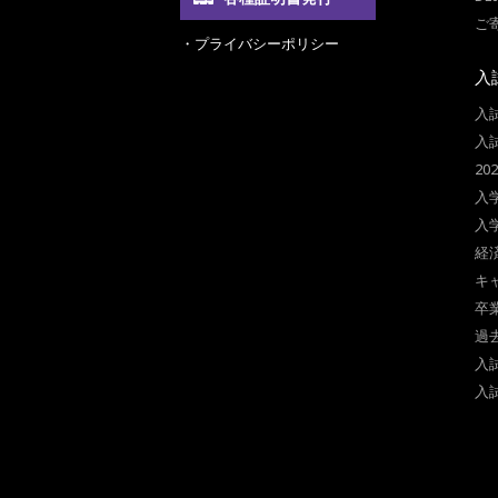
ご
・プライバシーポリシー
入
入
入
2
入
入
経
キ
卒
過
入
入