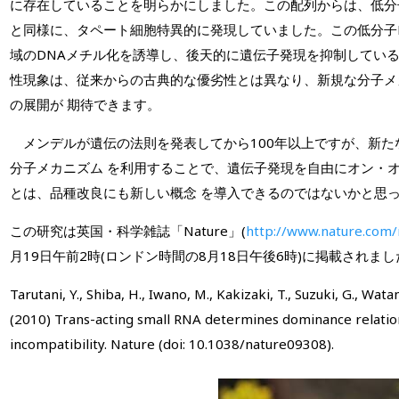
に存在していることを明らかにしました。この配列からは、低分子RNA (s
と同様に、タペート細胞特異的に発現していました。この低分子RN
域のDNAメチル化を誘導し、後天的に遺伝子発現を抑制している
性現象は、従来からの古典的な優劣性とは異なり、新規な分子メ
の展開が 期待できます。
メンデルが遺伝の法則を発表してから100年以上ですが、新た
分子メカニズム を利用することで、遺伝子発現を自由にオン・
とは、品種改良にも新しい概念 を導入できるのではないかと思
この研究は英国・科学雑誌「Nature」(
http://www.nature.com/
月19日午前2時(ロンドン時間の8月18日午後6時)に掲載されまし
Tarutani, Y., Shiba, H., Iwano, M., Kakizaki, T., Suzuki, G., Wat
(2010) Trans-acting small RNA determines dominance relations
incompatibility. Nature (doi: 10.1038/nature09308).