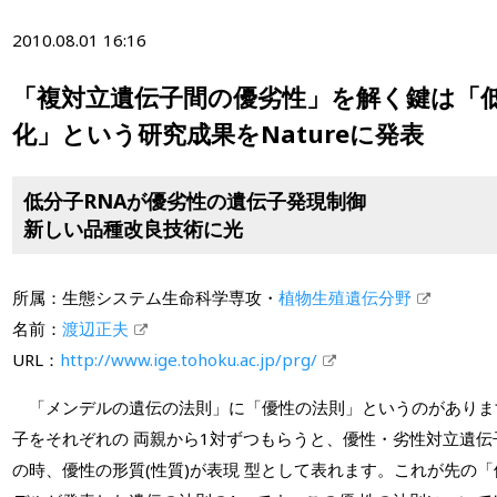
2010.08.01 16:16
「複対立遺伝子間の優劣性」を解く鍵は「低分
化」という研究成果をNatureに発表
低分子RNAが優劣性の遺伝子発現制御
新しい品種改良技術に光
所属：生態システム生命科学専攻・
植物生殖遺伝分野
名前：
渡辺正夫
URL：
http://www.ige.tohoku.ac.jp/prg/
「メンデルの遺伝の法則」に「優性の法則」というのがありま
子をそれぞれの 両親から1対ずつもらうと、優性・劣性対立遺
の時、優性の形質(性質)が表現 型として表れます。これが先の「