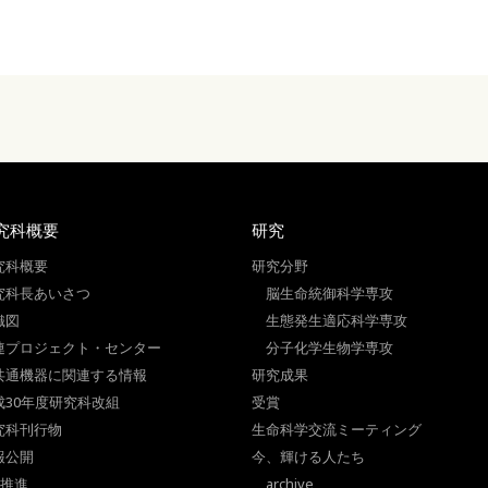
究科概要
研究
究科概要
研究分野
究科長あいさつ
脳生命統御科学専攻
織図
生態発生適応科学専攻
連プロジェクト・センター
分子化学生物学専攻
共通機器に関連する情報
研究成果
成30年度研究科改組
受賞
究科刊行物
生命科学交流ミーティング
報公開
今、輝ける人たち
I推進
archive