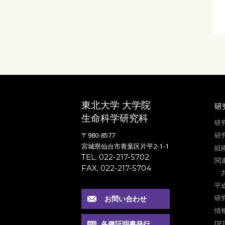
東北大学 大学院
研
生命科学研究科
研
〒980-8577
研
宮城県仙台市青葉区片平2-1-1
組
TEL. 022-217-5702
関
FAX. 022-217-5704
平
研
お問い合わせ
情
DE
各種証明書発行