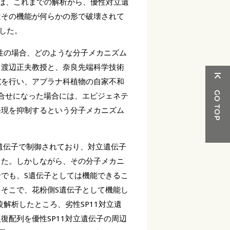
ては、これまでの解析から、優性対立遺
はその機能が何らかの形で破壊されて
した。
性の場合、どのような分子メカニズム
・渡辺正夫教授と、奈良先端科学技術
究を行い、アブラナ科植物の自家不和
組合せになった場合には、エピジェネテ
発現を抑制するという分子メカニズム
。
遺伝子で制御されており、対立遺伝子
した。しかしながら、その分子メカニ
合でも、S遺伝子としては機能できるこ
。そこで、花粉側S遺伝子として機能し
較解析したところ、劣性SP11対立遺
復配列を優性SP11対立遺伝子の周辺