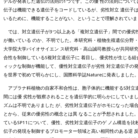
デルが発表した遺伝の法則の1つです。この優 性の法則につい
伝子は機能できる遺伝子をコードしているが、劣性対立 遺伝子
いるために、機能することがない、ということで理解されていま
では、対立遺伝子が3つ以上ある「複対立遺伝子」間での優劣
が働いている のか、不明でした。本研究科・植物生殖遺伝分野
大学院大学バイオサイエン ス研究科・高山誠司教授らが共同研
合性を制御しているS複対立遺伝子に 着目し、優劣性が生じる
ィックな制御が機能して、優性対立遺伝子が劣性 対立遺伝子の
を世界で初めて明らかにし、国際科学誌Natureに発表しました
アブラナ科植物の自家不和合性は、胞子体的に機能するS対立
間には優 劣性が観察されることを遺伝学的に明らかにしていま
ズムは不明でありました が、劣性対立遺伝子がホモになった場
とから、従来の優劣性の概念とは異 なることが予想されました
ているSP11について、優性、劣性対立遺伝子のゲ ノム構造を比
伝子の発現を制御するプロモーター領域と高い相同性のある逆 反