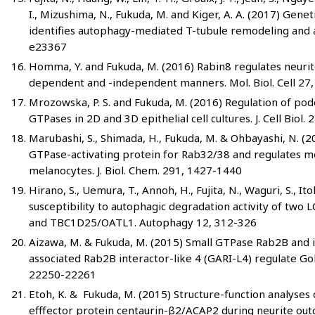
I., Mizushima, N., Fukuda, M. and Kiger, A. A. (2017) Gene
identifies autophagy-mediated T-tubule remodeling and a
e23367
Homma, Y. and Fukuda, M. (2016) Rabin8 regulates neurit
dependent and -independent manners. Mol. Biol. Cell 27
Mrozowska, P. S. and Fukuda, M. (2016) Regulation of podo
GTPases in 2D and 3D epithelial cell cultures. J. Cell Biol.
Marubashi, S., Shimada, H., Fukuda, M. & Ohbayashi, N. (
GTPase-activating protein for Rab32/38 and regulates m
melanocytes. J. Biol. Chem. 291, 1427-1440
Hirano, S., Uemura, T., Annoh, H., Fujita, N., Waguri, S., It
susceptibility to autophagic degradation activity of tw
and TBC1D25/OATL1. Autophagy 12, 312-326
Aizawa, M. & Fukuda, M. (2015) Small GTPase Rab2B and it
associated Rab2B interactor-like 4 (GARI-L4) regulate Gol
22250-22261
Etoh, K. & Fukuda, M. (2015) Structure-function analyses
efffector protein centaurin-β2/ACAP2 during neurite outgr