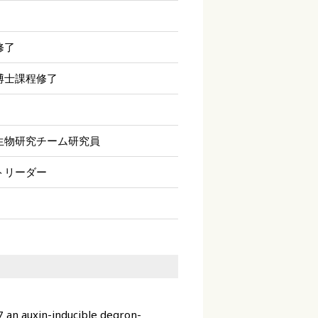
修了
博士課程修了
生物研究チーム研究員
トリーダー
 an auxin-inducible degron-