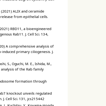
 M. (2021) ALIX and ceramide
 release from epithelial cells.
. (2021) RBD11, a bioengineered
nous Rab11. J. Cell Sci. 134,
020) A comprehensive analysis of
induced primary ciliogenesis. J.
hi, S., Oguchi, M. E., Ishida, M.,
analysis of the Rab family
 endosome formation through
 Rab7 knockout unveils regulated
J. Cell Sci. 131, jcs215442
yen, J., Kuchitsu, Y., Koyama-Honda,