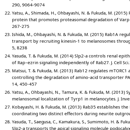
290, 9064-9074
Yatsu, A., Shimada, H., Ohbayashi, N. & Fukuda, M. (2015)
protein that promotes proteasomal degradation of Varp 
267-275
Ishida, M., Ohbayashi, N. & Fukuda, M. (2015) Rab1A re
transport by recruiting kinesin-1 to melanosomes through 
5, 8238
Yasuda, T. & Fukuda, M. (2014) Slp2-a controls renal epithe
of Rap–ezrin signaling independently of Rab27. J. Cell Sci
.
Matsui, T. & Fukuda, M. (2013) Rab12 regulates mTORC1 
controlling the degradation of amino-acid transporter 
14, 450-457
Yatsu, A., Ohbayashi, N., Tamura, K. & Fukuda, M. (2013) S
melanosomal localization of Tyrp1 in melanocytes. J. In
Kobayashi, H. & Fukuda, M. (2013) Rab35 establishes the
coordinating two distinct effectors during neurite outgrow
Yasuda, T., Saegusa, C., Kamakura, S., Sumimoto, H. & Fuk
Slp2-a transports the apical signaling molecule podocaly