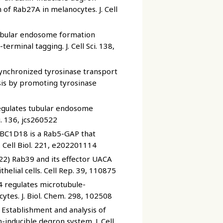
 of Rab27A in melanocytes. J. Cell
 tubular endosome formation
erminal tagging. J. Cell Sci. 138,
ynchronized tyrosinase transport
sis by promoting tyrosinase
regulates tubular endosome
i. 136, jcs260522
) TBC1D18 is a Rab5-GAP that
 Cell Biol. 221, e202201114
022) Rab39 and its effector UACA
elial cells. Cell Rep. 39, 110875
4 regulates microtubule-
es. J. Biol. Chem. 298, 102508
 Establishment and analysis of
-inducible degron system. J. Cell