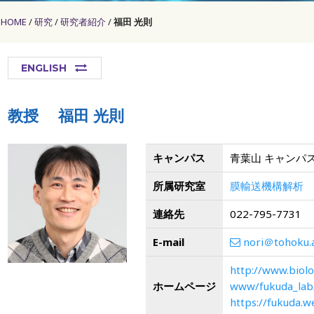
HOME
研究
研究者紹介
福田 光則
ENGLISH
教授
福田 光則
キャンパス
青葉山 キャンパ
所属研究室
膜輸送機構解析
連絡先
022-795-7731
E-mail
nori＠tohoku.a
http://www.biolo
ホームページ
www/fukuda_lab
https://fukuda.