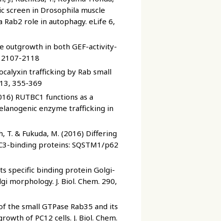
tic screen in Drosophila muscle
 Rab2 role in autophagy. eLife 6,
e outgrowth in both GEF-activity-
, 2107-2118
calyxin trafficking by Rab small
 213, 355-369
2016) RUTBC1 functions as a
elanogenic enzyme trafficking in
oh, T. & Fukuda, M. (2016) Differing
o LC3-binding proteins: SQSTM1/p62
s specific binding protein Golgi-
gi morphology. J. Biol. Chem. 290,
 of the small GTPase Rab35 and its
owth of PC12 cells. J. Biol. Chem.