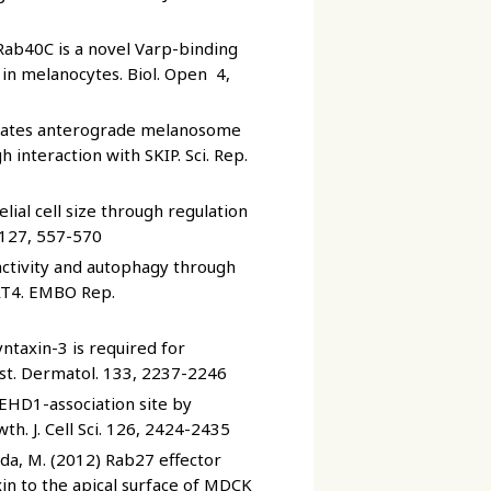
 Rab40C is a novel Varp-binding
in melanocytes. Biol. Open 4,
gulates anterograde melanosome
interaction with SKIP. Sci. Rep.
lial cell size through regulation
127, 557-570
activity and autophagy through
PAT4. EMBO Rep.
yntaxin-3 is required for
vest. Dermatol. 133, 2237-2246
 EHD1-association site by
th. J. Cell Sci. 126, 2424-2435
uda, M. (2012) Rab27 effector
xin to the apical surface of MDCK