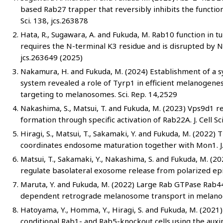
based Rab27 trapper that reversibly inhibits the function
Sci. 138, jcs.263878
Hata, R., Sugawara, A. and Fukuda, M. Rab10 function in
requires the N-terminal K3 residue and is disrupted by N-t
jcs.263649 (2025)
Nakamura, H. and Fukuda, M. (2024) Establishment of a s
system revealed a role of Tyrp1 in efficient melanogene
targeting to melanosomes. Sci. Rep. 14,2529
Nakashima, S., Matsui, T. and Fukuda, M. (2023) Vps9d1 
formation through specific activation of Rab22A. J. Cell Sc
Hiragi, S., Matsui, T., Sakamaki, Y. and Fukuda, M. (2022
coordinates endosome maturation together with Mon1. J.
Matsui, T., Sakamaki, Y., Nakashima, S. and Fukuda, M. (2
regulate basolateral exosome release from polarized epith
Maruta, Y. and Fukuda, M. (2022) Large Rab GTPase Rab4
dependent retrograde melanosome transport in melanocyt
Hatoyama, Y., Homma, Y., Hiragi, S. and Fukuda, M. (2021)
conditional Rab1- and Rab5-knockout cells using the auxin