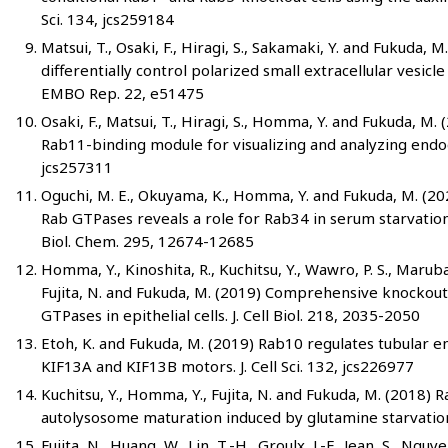
Sci. 134, jcs259184
Matsui, T., Osaki, F., Hiragi, S., Sakamaki, Y. and Fukuda,
differentially control polarized small extracellular vesicle
EMBO Rep. 22, e51475
Osaki, F., Matsui, T., Hiragi, S., Homma, Y. and Fukuda, M
Rab11-binding module for visualizing and analyzing endoge
jcs257311
Oguchi, M. E., Okuyama, K., Homma, Y. and Fukuda, M. (2
Rab GTPases reveals a role for Rab34 in serum starvation-
Biol. Chem. 295, 12674-12685
Homma, Y., Kinoshita, R., Kuchitsu, Y., Wawro, P. S., Marubas
Fujita, N. and Fukuda, M. (2019) Comprehensive knockout 
GTPases in epithelial cells. J. Cell Biol. 218, 2035-2050
Etoh, K. and Fukuda, M. (2019) Rab10 regulates tubular
KIF13A and KIF13B motors. J. Cell Sci. 132, jcs226977
Kuchitsu, Y., Homma, Y., Fujita, N. and Fukuda, M. (2018)
autolysosome maturation induced by glutamine starvation. 
Fujita, N., Huang, W., Lin, T.-H., Groulx, J.-F., Jean, S., Ngu