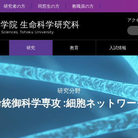
研究者の方
同窓生の方
教職員の方
アク
大学院 生命科学研究科
e Sciences, Tohoku University
研究
教育
入試情報
研究分野
統御科学専攻 :
細胞ネットワー