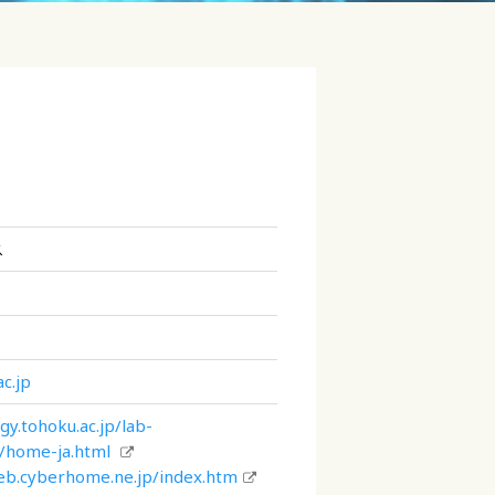
ス
c.jp
gy.tohoku.ac.jp/lab-
/home-ja.html
web.cyberhome.ne.jp/index.htm