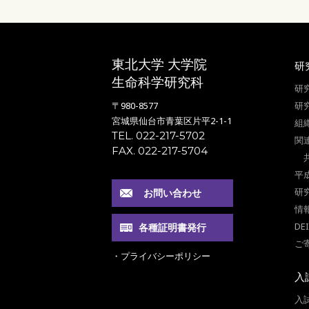
東北大学 大学院
研
生命科学研究科
研
〒980-8577
研
宮城県仙台市青葉区片平2-1-1
組
TEL. 022-217-5702
関
FAX. 022-217-5704
平
研
お問い合わせ
情
DE
各種証明書発行
ご
・プライバシーポリシー
入
入