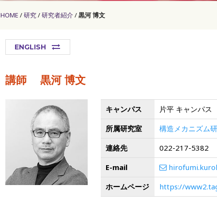
HOME
研究
研究者紹介
黒河 博文
ENGLISH
講師
黒河 博文
キャンパス
片平 キャンパス
所属研究室
構造メカニズム
連絡先
022-217-5382
E-mail
hirofumi.kuro
ホームページ
https://www2.ta