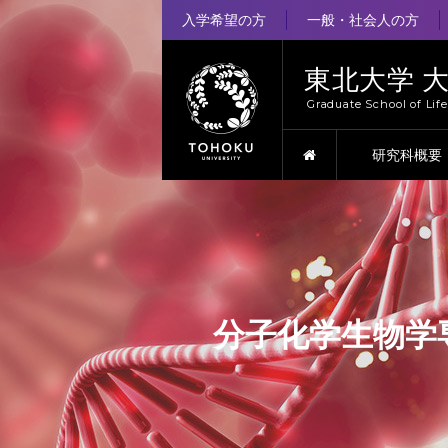
入学希望の方
一般・社会人の方
東北大学 
Graduate School of Lif
HOME
研究科概要
分子化学生物学専