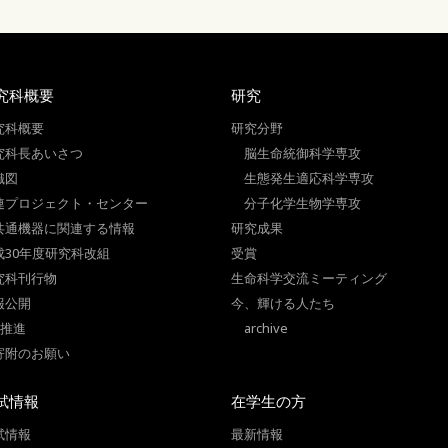
究科概要
研究
究科概要
研究分野
究科長あいさつ
脳生命統御科学専攻
織図
生態発生適応科学専攻
連プロジェクト・センター
分子化学生物学専攻
共通機器に関連する情報
研究成果
成30年度研究科改組
受賞
究科刊行物
生命科学交流ミーティング
報公開
今、輝ける人たち
I推進
archive
寄附のお願い
試情報
在学生の方
試情報
最新情報