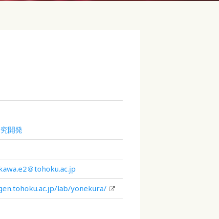
研究開発
kawa.e2＠tohoku.ac.jp
gen.tohoku.ac.jp/lab/yonekura/