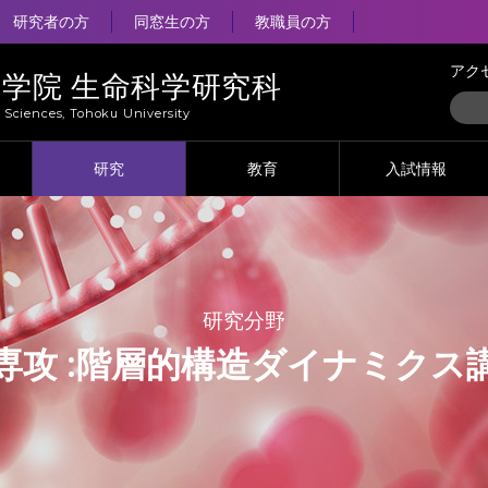
研究者の方
同窓生の方
教職員の方
アク
大学院 生命科学研究科
e Sciences, Tohoku University
研究
教育
入試情報
研究分野
攻 :
階層的構造ダイナミクス