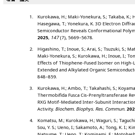
Kurokawa, H.; Maki-Yonekura, S.; Takaba, K.; Hi
Hasegawa, T.; Yonekura, K. 3D Electron Diffra
Semiconductor Reveals Conformational Poly
2025
,
147
(7), 5669–5678.
Higashino, T.; Inoue, S.; Arai, S.; Tsuzuki, S.; Ma
Maki-Yonekura, S.; Kurokawa, H.; Inoue, I.; Ton
Effects of Thiophene-Fused Isomer on High-La
Extended and Alkylated Organic Semiconduct
848–859.
Kurokawa, H.; Ambo, T.; Takahashi, S.; Koyama,
Thermobifida Fusca Cis-Prenyltransferase Re
RXG Motif-Mediated Inter-Subunit Interactions 
Activity.
Biochem. Biophys. Res. Commun.
202
Komatsu, M.; Kurokawa, H.; Waguri, S.; Taguchi, 
Sou, Y. S.; Ueno, I.; Sakamoto, A.; Tong, K. I.; Kim
Natsume, T.; Ueno, T.; Kominami, E.; Motohash