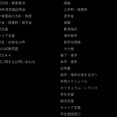
試日程・募集要項
講義
026年度実施説明会
入学料・授業料
学者選抜の方針・制度
奨学金
学金・授業料・奨学金
就職
済支援
教員免許
ャリア支援
海外留学
業生・在校生の声
留学生関係
去の試験問題
その他
試Ｑ＆Ａ
修了・進学
試に関するお問い合わせ
休学・退学
証明書
留学・海外出張する方へ
年間スケジュール
カリキュラム・シラバス
学生支援
経済支援
キャリア支援
学生相談窓口