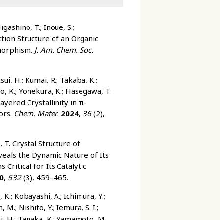
gashino, T.; Inoue, S.;
ction Structure of an Organic
morphism.
J. Am. Chem. Soc.
tsui, H.; Kumai, R.; Takaba, K.;
o, K.; Yonekura, K.; Hasegawa, T.
yered Crystallinity in π-
ors.
Chem. Mater
.
2024
,
36
(2),
 T. Crystal Structure of
veals the Dynamic Nature of Its
Critical for Its Catalytic
0
,
532
(3), 459–465.
K.; Kobayashi, A.; Ichimura, Y.;
, M.; Nishito, Y.; Iemura, S. I.;
i, H.; Tanaka, K.; Yamamoto, M.