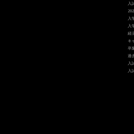
入
2
入
入
経
キ
卒
過
入
入