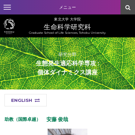
メニュー
東北大学 大学院
生命科学研究科
Graduate School of Life Sciences, Tohoku University.
研究分野
生態発生適応科学専攻 :
個体ダイナミクス講座
ENGLISH
安藤 俊哉
助教（国際卓越）