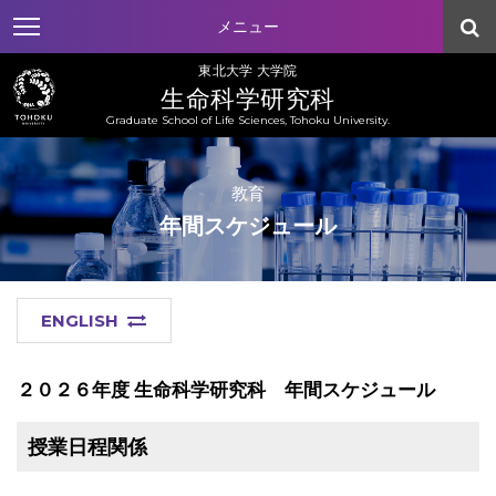
メニュー
東北大学 大学院
生命科学研究科
Graduate School of Life Sciences, Tohoku University.
教育
年間スケジュール
ENGLISH
２０２６年度 生命科学研究科 年間スケジュール
授業日程関係