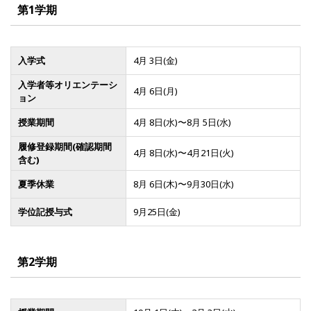
第1学期
入学式
4月 3日(金)
入学者等オリエンテーシ
4月 6日(月)
ョン
授業期間
4月 8日(水)〜8月 5日(水)
履修登録期間(確認期間
4月 8日(水)〜4月21日(火)
含む)
夏季休業
8月 6日(木)〜9月30日(水)
学位記授与式
9月25日(金)
第2学期