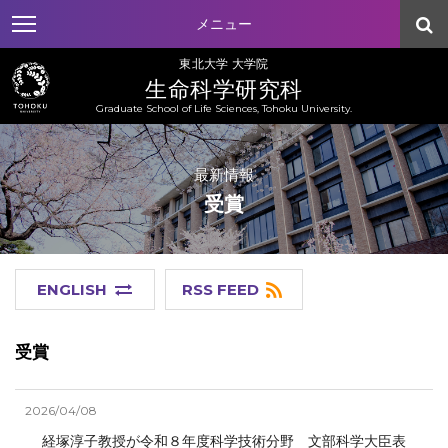
メニュー
東北大学 大学院
生命科学研究科
Graduate School of Life Sciences, Tohoku University.
最新情報
受賞
ENGLISH
RSS FEED
受賞
2026/04/08
経塚淳子教授が令和８年度科学技術分野 文部科学大臣表