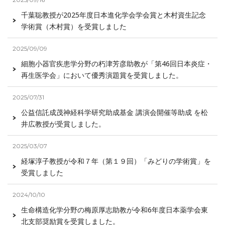
千葉聡教授が2025年度日本進化学会学会賞と木村資生記念
学術賞（木村賞）を受賞しました
2025/09/09
細胞小器官疾患学分野の朽津芳彦助教が「第46回日本炎症・
再生医学会」において優秀演題賞を受賞しました。
2025/07/31
公益信託成茂神経科学研究助成基金 講演会開催等助成 を松
井広教授が受賞しました。
2025/03/07
経塚淳子教授が令和７年（第１９回）「みどりの学術賞」を
受賞しました
2024/10/10
生命構造化学分野の梅原厚志助教が令和6年度日本薬学会東
北支部奨励賞を受賞しました。