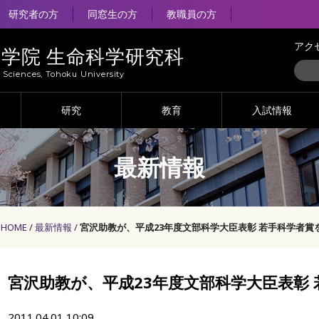
研究者の方
同窓生の方
教職員の方
アク
大学院 生命科学研究科
e Sciences, Tohoku University
研究
教育
入試情報
最新情報
HOME
最新情報
宮沢助教が、平成23年度文部科学大臣表彰 若手科学者賞
宮沢助教が、平成23年度文部科学大臣表彰
2011.04.01 10:09