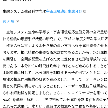
生態システム生命科学専攻
宇宙環境適応生態分野
宮沢 豊
生態システム生命科学専攻・宇宙環境適応生態分野の宮沢豊助
れる植物の形態形成機構の研究」で、平成23年度文部科学大臣
植物の根は古くより水分含量の高い方向へ根を屈曲成長させる
おります。根は植物の主要な吸水器官であることから、水分屈性
を回避し、空間的配置を広げるために進化させた形態形成能であ
要である、水分屈性の研究は近年までほとんど進められることが
上記課題に対して、水分屈性を制御する分子の同定とともに、水
屈性の相互作用機構の研究を進めました。そして、オーキシンに
構との異同を明らかにするとともに、レーザーや重粒子線照射を
される細胞群を同定しました。さらに、シロイヌナズナを用いて
miz
）を単離・解析し、世界で初めて水分屈性を制御する遺伝子
これらの成果は、水という生命体の根源をなす物質を基盤とした