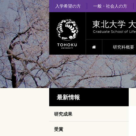
入学希望の方
一般・社会人の方
東北大学 
Graduate School of Lif
HOME
研究科概要
最新情報
研究成果
受賞