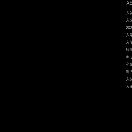
入
入
入
2
入
入
経
キ
卒
過
入
入