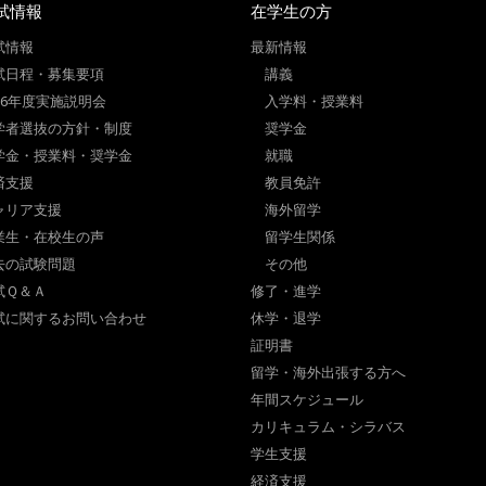
試情報
在学生の方
試情報
最新情報
試日程・募集要項
講義
026年度実施説明会
入学料・授業料
学者選抜の方針・制度
奨学金
学金・授業料・奨学金
就職
済支援
教員免許
ャリア支援
海外留学
業生・在校生の声
留学生関係
去の試験問題
その他
試Ｑ＆Ａ
修了・進学
試に関するお問い合わせ
休学・退学
証明書
留学・海外出張する方へ
年間スケジュール
カリキュラム・シラバス
学生支援
経済支援