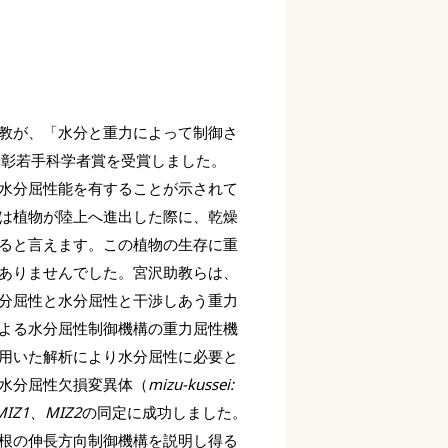
教が、「水分と重力によって制御さ
表彰若手科学者賞を受賞しました。
水分屈性能を有することが示されて
は植物が陸上へ進出した際に、乾燥
ると言えます。この植物の生存に重
ありませんでした。宮沢助教らは、
分屈性と水分屈性と干渉しあう重力
よる水分屈性制御機構の重力屈性機
用いた解析により水分屈性に必要と
水分屈性欠損変異体（
mizu-kussei:
MIZ1、MIZ2
の同定に成功しました。
根の伸長方向制御機構を説明し得る