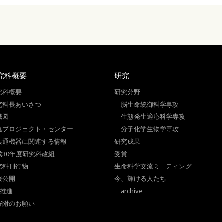
究科概要
研究
究科概要
研究分野
究科長あいさつ
脳生命統御科学専攻
織図
生態発生適応科学専攻
連プロジェクト・センター
分子化学生物学専攻
共通機器に関連する情報
研究成果
成30年度研究科改組
受賞
究科刊行物
生命科学交流ミーティング
報公開
今、輝ける人たち
I推進
archive
寄附のお願い