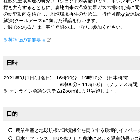
複数の土壌関連の研究プロジェクトが実施中です。本シンポジウ
標を共有するとともに、農地由来の温室効果ガスの排出削減に関
の研究動向を紹介し、地球環境再生のために、持続可能な資源循
解決(クールアース)に向けた議論を行います。
ご関心のある方は、事前登録の上、ぜひご参加ください。
※英語版の開催要項
日時
2021年3月1日(月曜日) 16時00分～19時10分 (日本時間)
8時00分～11時10分 (フランス時間)
※ オンライン会議システム(Zoom)により実施します。
目的
農業生産と地球規模の環境保全を両立する破壊的イノベー
日本とフランス、EUを核とした農地における温室効果ガ