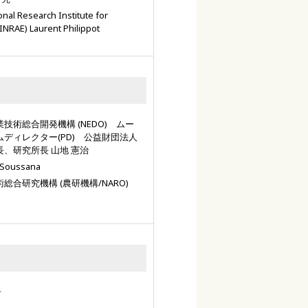
esearch Institute for
INRAE) Laurent Philippot
術総合開発機構 (NEDO) ムー
ディレクター(PD) 公益財団法人
、研究所長 山地 憲治
s Soussana
総合研究機構 (農研機構/NARO)
子