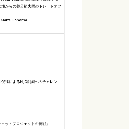
土壌からの養分損失間のトレードオフ
ch Marta Goberna
の促進によるN
O削減へのチャレン
2
ショットプロジェクトの挑戦」