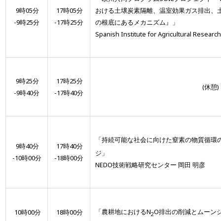
9時05分
17時05分
おける土壌炭素隔離、温室効果ガス排出、
-9時25分
-17時25分
の根底にあるメカニズム』」
Spanish Institute for Agricultural Resear
9時25分
17時25分
(休憩)
-9時40分
-17時40分
「持続可能な社会に向けた窒素の物質循環
9時40分
17時40分
ジ」
-10時00分
-18時00分
NEDO技術戦略研究センター 岡田 明彦
「農耕地におけるN
O排出の削減とムーン
10時00分
18時00分
2