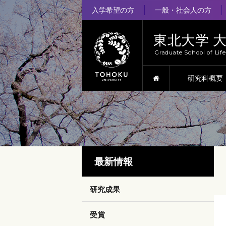
入学希望の方
一般・社会人の方
東北大学 
Graduate School of Lif
HOME
研究科概要
最新情報
研究成果
受賞