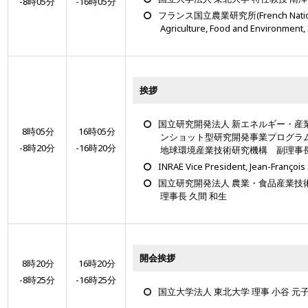
-8時05分
-16時05分
フランス国立農業研究所(French National R
Agriculture, Food and Environment, 
挨拶
国立研究開発法人 新エネルギー・産業技
8時05分
16時05分
ンショット型研究開発事業プログラム
-8時20分
-16時20分
地球環境産業技術研究機構 副理事長
INRAE Vice President, Jean-Françoi
国立研究開発法人 農業・食品産業技術
理事長 久間 和生
開会挨拶
8時20分
16時20分
-8時25分
-16時25分
国立大学法人 東北大学 理事 小谷 元