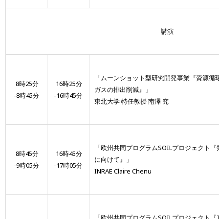
講演
「ムーンショット型研究開発事業『資源循
8時25分
16時25分
ガスの排出削減』」
-8時45分
-16時45分
東北大学 特任教授 南澤 究
「欧州共同プログラムSOILプロジェクト
8時45分
16時45分
に向けて』」
-9時05分
-17時05分
INRAE Claire Chenu
「欧州共同プログラムSOILプロジェクト『TR