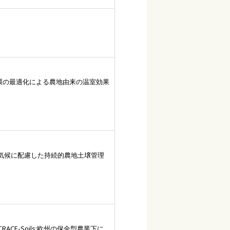
環の最適化による農地由来の温室効果
『気候に配慮した持続的農地土壌管理
ACE-Soils:欧州の保全型農業下に