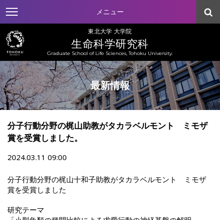
メニュー
東北大学 大学院
生命科学研究科
Graduate School of Life Sciences, Tohoku University.
最新情報
分子行動分野の梶山助教がタカラベルモント ミモザ
賞を受賞しました。
2024.03.11 09:00
分子行動分野の梶山十和子助教がタカラベルモント ミモザ
賞を受賞しました
研究テーマ
「小型魚類の種間比較による求愛行動の神経基盤の解明」