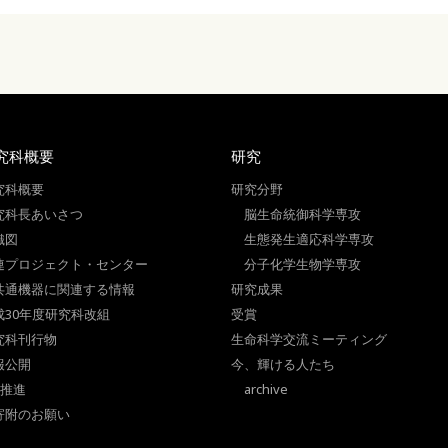
究科概要
研究
究科概要
研究分野
究科長あいさつ
脳生命統御科学専攻
織図
生態発生適応科学専攻
連プロジェクト・センター
分子化学生物学専攻
共通機器に関連する情報
研究成果
成30年度研究科改組
受賞
究科刊行物
生命科学交流ミーティング
報公開
今、輝ける人たち
I推進
archive
寄附のお願い