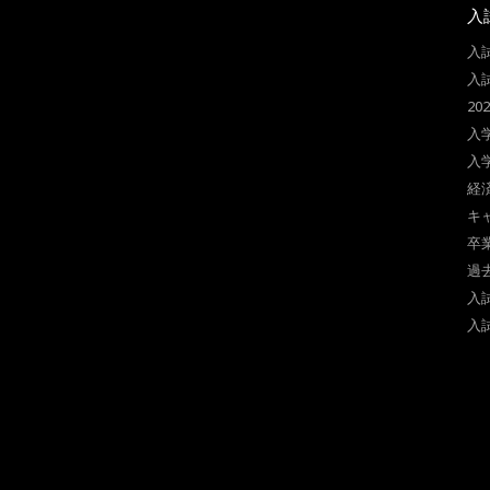
入
入
入
2
入
入
経
キ
卒
過
入
入