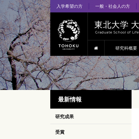
入学希望の方
一般・社会人の方
東北大学 
Graduate School of Lif
HOME
研究科概要
最新情報
研究成果
受賞