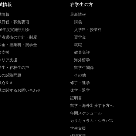
試情報
在学生の方
試情報
最新情報
試日程・募集要項
講義
026年度実施説明会
入学料・授業料
学者選抜の方針・制度
奨学金
学金・授業料・奨学金
就職
済支援
教員免許
ャリア支援
海外留学
業生・在校生の声
留学生関係
去の試験問題
その他
試Ｑ＆Ａ
修了・進学
試に関するお問い合わせ
休学・退学
証明書
留学・海外出張する方へ
年間スケジュール
カリキュラム・シラバス
学生支援
経済支援