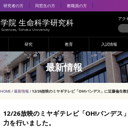
研究者の方
同窓生の方
教職員の方
アク
大学院 生命科学研究科
e Sciences, Tohoku University
研究
教育
入試情報
最新情報
HOME
最新情報
12/26放映のミヤギテレビ「OH!バンデス」に近藤倫生
12/26放映のミヤギテレビ「OH!バンデ
力を行いました。