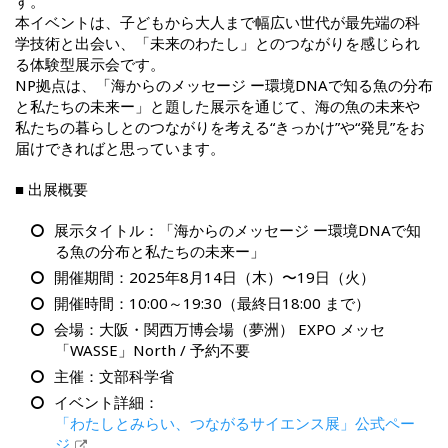
す。
本イベントは、子どもから大人まで幅広い世代が最先端の科
学技術と出会い、「未来のわたし」とのつながりを感じられ
る体験型展示会です。
NP拠点は、「海からのメッセージ ー環境DNAで知る魚の分布
と私たちの未来ー」と題した展示を通じて、海の魚の未来や
私たちの暮らしとのつながりを考える“きっかけ”や“発見”をお
届けできればと思っています。
■ 出展概要
展示タイトル：「海からのメッセージ ー環境DNAで知
る魚の分布と私たちの未来ー」
開催期間：2025年8月14日（木）〜19日（火）
開催時間：10:00～19:30（最終日18:00 まで）
会場：大阪・関西万博会場（夢洲） EXPO メッセ
「WASSE」North / 予約不要
主催：文部科学省
イベント詳細：
「わたしとみらい、つながるサイエンス展」公式ペー
ジ