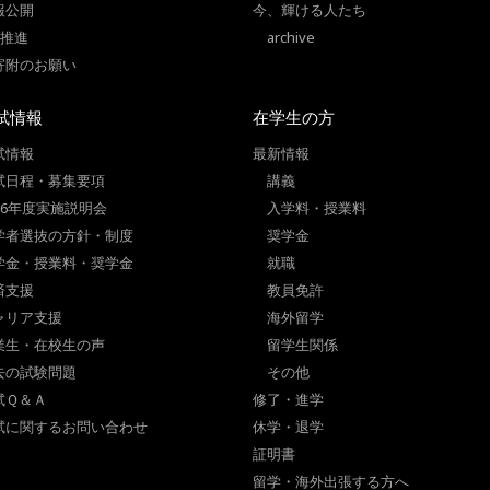
報公開
今、輝ける人たち
I推進
archive
寄附のお願い
試情報
在学生の方
試情報
最新情報
試日程・募集要項
講義
026年度実施説明会
入学料・授業料
学者選抜の方針・制度
奨学金
学金・授業料・奨学金
就職
済支援
教員免許
ャリア支援
海外留学
業生・在校生の声
留学生関係
去の試験問題
その他
試Ｑ＆Ａ
修了・進学
試に関するお問い合わせ
休学・退学
証明書
留学・海外出張する方へ