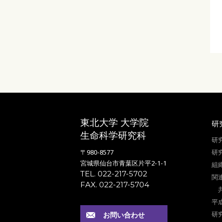
前へ
次へ
東北大学 大学院
研
生命科学研究科
研
〒980-8577
研
宮城県仙台市青葉区片平2-1-1
組
TEL. 022-217-5702
関
FAX. 022-217-5704
平
研
お問い合わせ