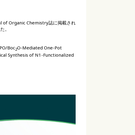
f Organic Chemistry誌に掲載され
した。
APO/Boc
O-Mediated One-Pot
2
ical Synthesis of N1-Functionalized