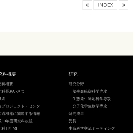
INDEX
究科概要
研究
究科概要
研究分野
究科長あいさつ
脳生命統御科学専攻
織図
生態発生適応科学専攻
連プロジェクト・センター
分子化学生物学専攻
共通機器に関連する情報
研究成果
成30年度研究科改組
受賞
究科刊行物
生命科学交流ミーティング