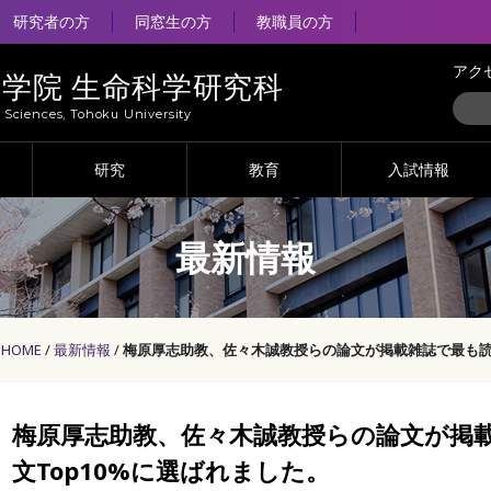
研究者の方
同窓生の方
教職員の方
アク
大学院 生命科学研究科
e Sciences, Tohoku University
研究
教育
入試情報
最新情報
HOME
最新情報
梅原厚志助教、佐々木誠教授らの論文が掲載雑誌で最も読ま
梅原厚志助教、佐々木誠教授らの論文が掲
文Top10%に選ばれました。