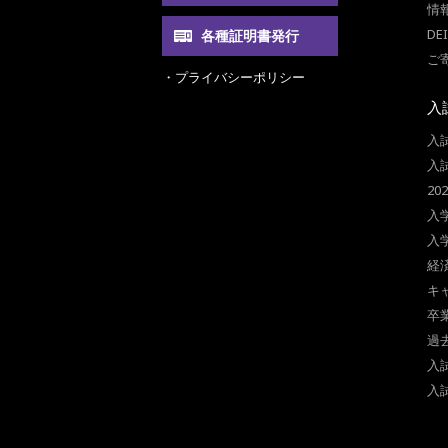
情
DE
各種証明書発行
ご
・プライバシーポリシー
入
入
入
2
入
入
経
キ
卒
過
入
入