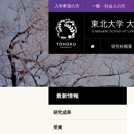
入学希望の方
一般・社会人の方
東北大学 
Graduate School of Lif
HOME
研究科概要
最新情報
研究成果
受賞