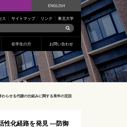
ENGLISH
セス
サイトマップ
リンク
東北大学
在学生の方
お問い合わせ
終わらせる代謝の仕組みに関する長年の定説
活性化経路を発見 ―防御