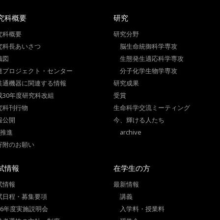
究科概要
研究
究科概要
研究分野
究科長あいさつ
脳生命統御科学専攻
織図
生態発生適応科学専攻
連プロジェクト・センター
分子化学生物学専攻
共通機器に関連する情報
研究成果
成30年度研究科改組
受賞
究科刊行物
生命科学交流ミーティング
報公開
今、輝ける人たち
I推進
archive
寄附のお願い
試情報
在学生の方
試情報
最新情報
試日程・募集要項
講義
026年度実施説明会
入学料・授業料