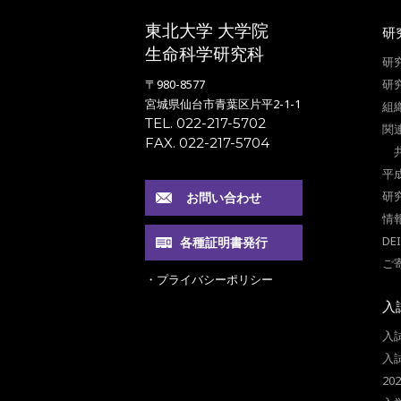
東北大学 大学院
研
生命科学研究科
研
〒980-8577
研
宮城県仙台市青葉区片平2-1-1
組
TEL. 022-217-5702
関
FAX. 022-217-5704
平
研
お問い合わせ
情
DE
各種証明書発行
ご
・プライバシーポリシー
入
入
入
2