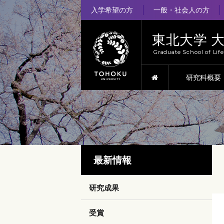
入学希望の方
一般・社会人の方
東北大学 
Graduate School of Lif
HOME
研究科概要
最新情報
研究成果
受賞