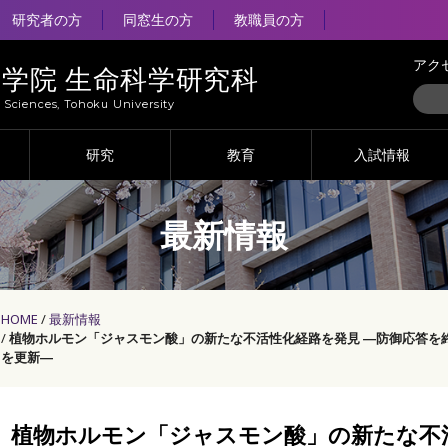
研究者の方
同窓生の方
教職員の方
アク
大学院 生命科学研究科
e Sciences, Tohoku University
研究
教育
入試情報
最新情報
HOME
最新情報
植物ホルモン「ジャスモン酸」の新たな不活性化経路を発見 ―防御応答を
を更新―
植物ホルモン「ジャスモン酸」の新たな不