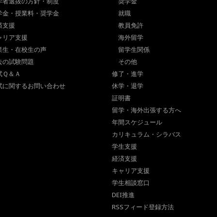
学者選抜の方針・制度
奨学金
学金・授業料・奨学金
就職
済支援
教員免許
ャリア支援
海外留学
業生・在校生の声
留学生関係
去の試験問題
その他
試Ｑ＆Ａ
修了・進学
試に関するお問い合わせ
休学・退学
証明書
留学・海外出張する方へ
年間スケジュール
カリキュラム・シラバス
学生支援
経済支援
キャリア支援
学生相談窓口
DEI推進
RSSフィード登録方法