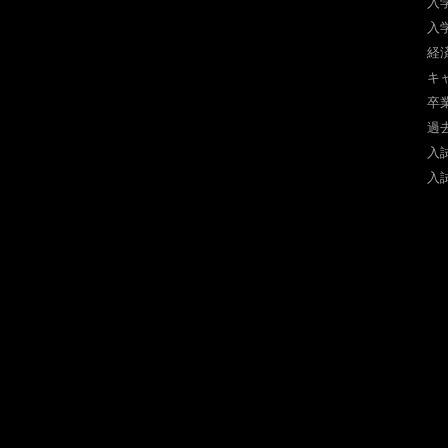
入
入
経
キ
卒
過
入
入