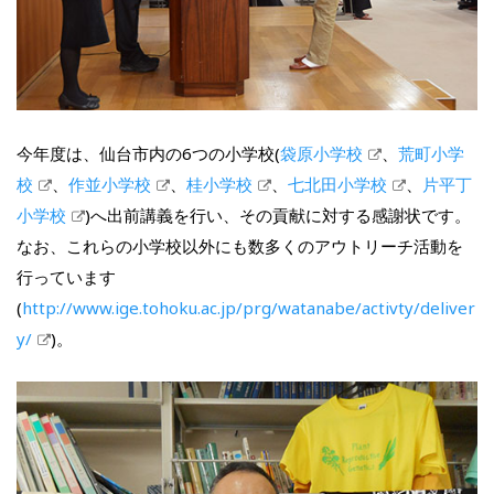
今年度は、仙台市内の6つの小学校(
袋原小学校
、
荒町小学
校
、
作並小学校
、
桂小学校
、
七北田小学校
、
片平丁
小学校
)へ出前講義を行い、その貢献に対する感謝状です。
なお、これらの小学校以外にも数多くのアウトリーチ活動を
行っています
(
http://www.ige.tohoku.ac.jp/prg/watanabe/activty/deliver
y/
)。