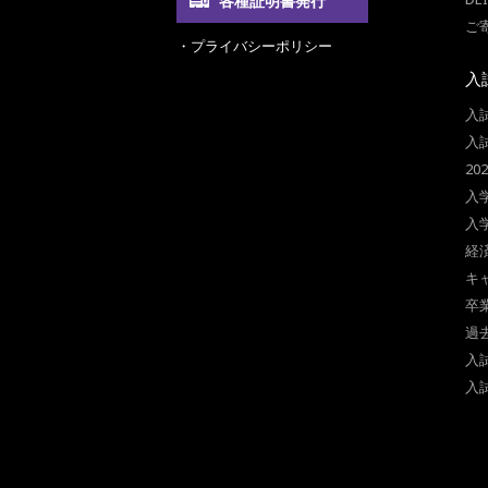
各種証明書発行
ご
・プライバシーポリシー
入
入
入
2
入
入
経
キ
卒
過
入
入