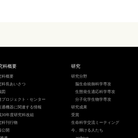
究科概要
研究
究科概要
研究分野
究科長あいさつ
脳生命統御科学専攻
織図
生態発生適応科学専攻
連プロジェクト・センター
分子化学生物学専攻
共通機器に関連する情報
研究成果
成30年度研究科改組
受賞
究科刊行物
生命科学交流ミーティング
報公開
今、輝ける人たち
I推進
archive