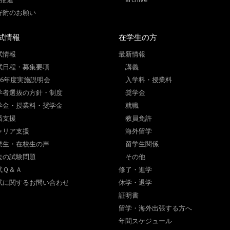
寄附のお願い
試情報
在学生の方
試情報
最新情報
試日程・募集要項
講義
026年度実施説明会
入学料・授業料
学者選抜の方針・制度
奨学金
学金・授業料・奨学金
就職
済支援
教員免許
ャリア支援
海外留学
業生・在校生の声
留学生関係
去の試験問題
その他
試Ｑ＆Ａ
修了・進学
試に関するお問い合わせ
休学・退学
証明書
留学・海外出張する方へ
年間スケジュール