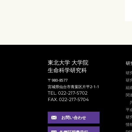
東北大学 大学院
研
生命科学研究科
研
〒980-8577
研
宮城県仙台市青葉区片平2-1-1
組
TEL. 022-217-5702
関
FAX. 022-217-5704
平
研
お問い合わせ
情
DE