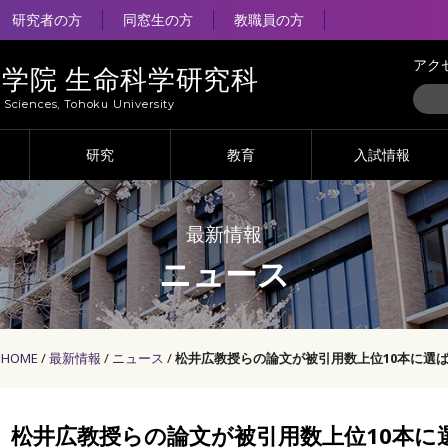
研究者の方
同窓生の方
教職員の方
アク
大学院 生命科学研究科
e Sciences, Tohoku University
研究
教育
入試情報
最新情報
ニュース
HOME
最新情報
ニュース
松井広教授らの論文が被引用数上位10本に選
松井広教授らの論文が被引用数上位10本に