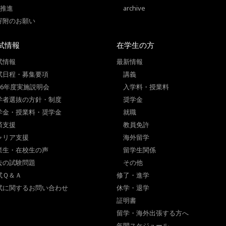
I推進
archive
寄附のお願い
試情報
在学生の方
試情報
最新情報
試日程・募集要項
講義
026年度実施説明会
入学料・授業料
学者選抜の方針・制度
奨学金
学金・授業料・奨学金
就職
済支援
教員免許
ャリア支援
海外留学
業生・在校生の声
留学生関係
去の試験問題
その他
試Ｑ＆Ａ
修了・進学
試に関するお問い合わせ
休学・退学
証明書
留学・海外出張する方へ
年間スケジュール