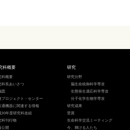
究科概要
研究
究科概要
研究分野
究科長あいさつ
脳生命統御科学専攻
織図
生態発生適応科学専攻
連プロジェクト・センター
分子化学生物学専攻
共通機器に関連する情報
研究成果
成30年度研究科改組
受賞
究科刊行物
生命科学交流ミーティング
報公開
今、輝ける人たち