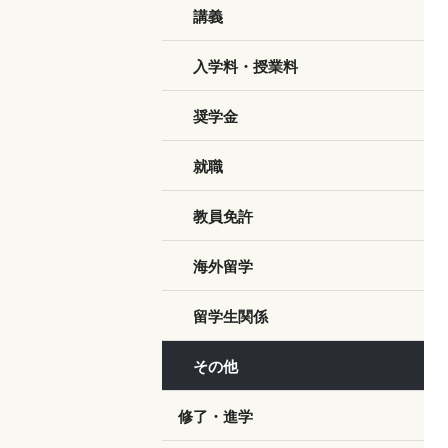
講義
入学料・授業料
奨学金
就職
教員免許
海外留学
留学生関係
その他
修了・進学