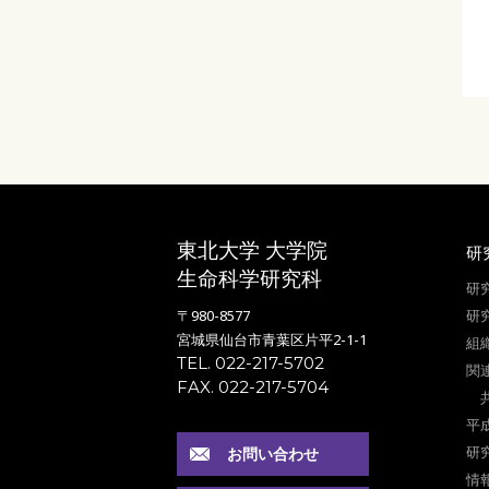
東北大学 大学院
研
生命科学研究科
研
〒980-8577
研
宮城県仙台市青葉区片平2-1-1
組
TEL. 022-217-5702
関
FAX. 022-217-5704
平
研
お問い合わせ
情