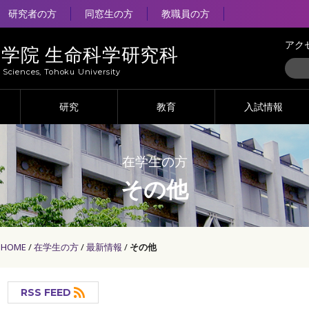
研究者の方
同窓生の方
教職員の方
アク
大学院 生命科学研究科
e Sciences, Tohoku University
研究
教育
入試情報
在学生の方
その他
HOME
在学生の方
最新情報
その他
RSS FEED