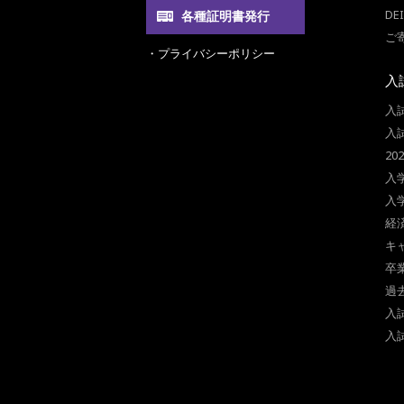
DE
各種証明書発行
ご
・プライバシーポリシー
入
入
入
2
入
入
経
キ
卒
過
入
入