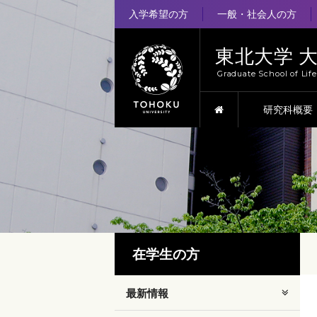
入学希望の方
一般・社会人の方
東北大学 
Graduate School of Lif
HOME
研究科概要
在学生の方
最新情報