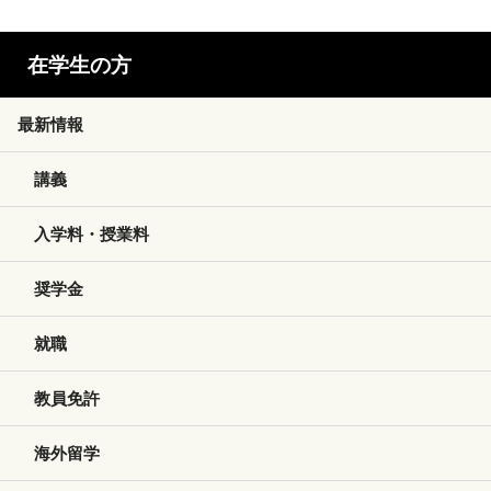
在学生の方
最新情報
講義
入学料・授業料
奨学金
就職
教員免許
海外留学