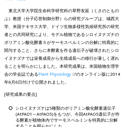
東北大学大学院生命科学研究科の草野友延（くさのともの
ぶ）教授（分子応答制御分野）らの研究グループは、城西大
学、米国テキサス大学、ドイツ生物多様性気候研究所の研究
者との共同研究により、モデル植物であるシロイヌナズナの
ポリアミン酸化酵素５がサーモスペルミンの分解に特異的に
関与すること、さらに本酵素を作る遺伝子が破壊されたシロ
イヌナズナでは栄養成長から生殖成長への移行が著しく遅れ
ることを明らかにしました。本研究成果は、米国植物生理学
会の学会誌である
Plant Physiology
のオンライン版に2014
年6月6日付けで公開されました。
[研究成果の要点]
シロイヌナズナは5種類のポリアミン酸化酵素遺伝子
(AtPAO1～AtPAO5)をもつが、今回AtPAO5遺伝子が作
る酵素が植物体内でサーモスペルミンを特異的に分解
することを明らかにした。