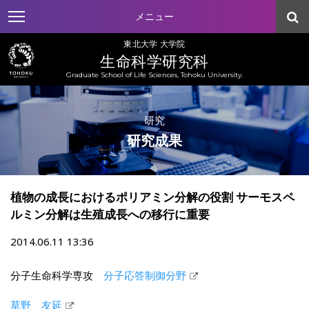
メニュー
東北大学 大学院
生命科学研究科
Graduate School of Life Sciences, Tohoku University.
研究
研究成果
植物の成長におけるポリアミン分解の役割 サーモスペ
ルミン分解は生殖成長への移行に重要
2014.06.11 13:36
分子生命科学専攻
分子応答制御分野
草野 友延