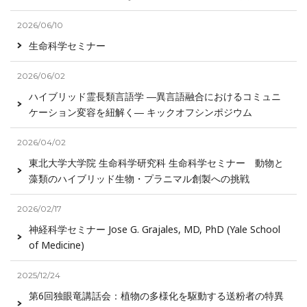
2026/06/10
生命科学セミナー
2026/06/02
ハイブリッド霊長類言語学 ―異言語融合におけるコミュニ
ケーション変容を紐解く― キックオフシンポジウム
2026/04/02
東北大学大学院 生命科学研究科 生命科学セミナー 動物と
藻類のハイブリッド生物・プラニマル創製への挑戦
2026/02/17
神経科学セミナー Jose G. Grajales, MD, PhD (Yale School
of Medicine)
2025/12/24
第6回独眼竜講話会：植物の多様化を駆動する送粉者の特異