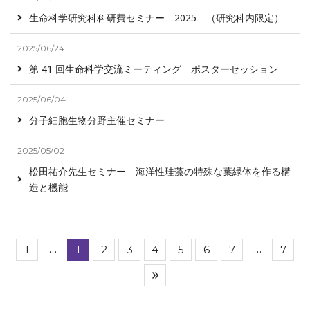
生命科学研究科科研費セミナー 2025 （研究科内限定）
2025/06/24
第 41 回生命科学交流ミーティング ポスターセッション
2025/06/04
分子細胞生物分野主催セミナー
2025/05/02
松田祐介先生セミナー 海洋性珪藻の特殊な葉緑体を作る構
造と機能
…
…
1
1
2
3
4
5
6
7
7