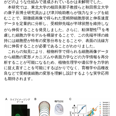
がどのような仕組みで達成されているかは未解明でした。
本研究では、東北大学の植田美那子教授らと秋田県立大学
の康子辰博士研究員および津川暁助教らが強力なタッグを組
むことで、顕微鏡画像で得られた受精卵細胞形状と伸長速度
データを定量的に分析し、受精卵先端が半球状態を維持しな
(1)
がら伸長することを発見しました。さらに、粘弾塑性
を考
慮した細胞力学モデルを構築することで、この先端半球の維
持には細胞壁が特有の変形分布をとることや、表面の法線方
向に伸長することが必要であることがわかりました。
これらの知見により、植物科学で得られる細胞画像データ
から細胞の変形メカニズムや表面力学などの力学情報を再分
析することが可能になるため、植物生理学や遺伝学を力学的
に捉え直すことを可能にするばかりでなく、育種学や品種改
良などで受精後細胞の変形を理解し設計するような実学応用
も期待されます。