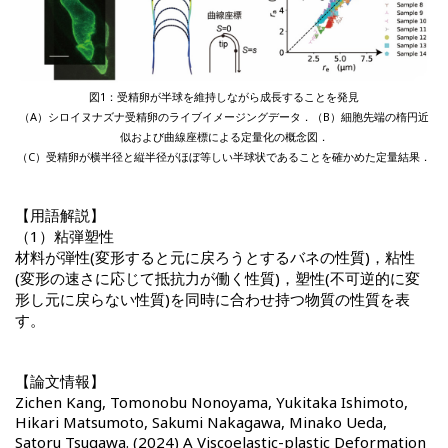
図1：受精卵が半球を維持しながら成長することを発見
（A）シロイヌナズナ受精卵のライブイメージングデータ．（B）細胞先端の楕円近
似および曲線座標による定量化の概念図．
（C）受精卵が横半径と縦半径がほぼ等しい半球状であることを確かめた定量結果．
【用語解説】
（1）粘弾塑性
材料が弾性(変形すると元に戻ろうとするバネの性質)，粘性
(変形の速さに応じて抵抗力が働く性質)，塑性(不可逆的に変
形し元に戻らない性質)を同時に合わせ持つ物質の性質を表
す。
【論文情報】
Zichen Kang, Tomonobu Nonoyama, Yukitaka Ishimoto,
Hikari Matsumoto, Sakumi Nakagawa, Minako Ueda,
Satoru Tsugawa. (2024) A Viscoelastic-plastic Deformation