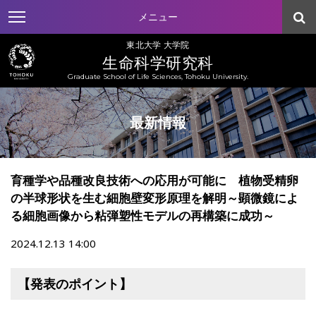
メニュー
東北大学 大学院
生命科学研究科
Graduate School of Life Sciences, Tohoku University.
最新情報
育種学や品種改良技術への応用が可能に 植物受精卵
の半球形状を生む細胞壁変形原理を解明～顕微鏡によ
る細胞画像から粘弾塑性モデルの再構築に成功～
2024.12.13 14:00
【発表のポイント】