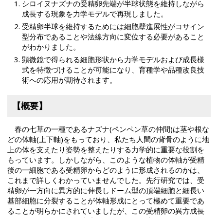
シロイヌナズナの受精卵先端が半球状態を維持しながら
成長する現象を力学モデルで再現しました。
受精卵半球を維持するためには細胞壁進展性がコサイン
型分布であることや法線方向に変位する必要があること
がわかりました。
顕微鏡で得られる細胞形状から力学モデルおよび成長様
式を特徴づけることが可能になり、育種学や品種改良技
術への応用が期待されます。
【概要】
春の七草の一種であるナズナ(ペンペン草の仲間)は茎や根な
どの体軸(上下軸)をもっており、私たち人間の背骨のように地
上の体を支えたり姿勢を整えたりする力学的に重要な役割を
もっています。しかしながら、このような植物の体軸が受精
後の一細胞である受精卵からどのように形成されるのかは、
これまで詳しくわかっていませんでした。先行研究では、受
精卵が一方向に異方的に伸長しドーム型の頂端細胞と細長い
基部細胞に分裂することが体軸形成にとって極めて重要であ
ることが明らかにされていましたが、この受精卵の異方成長