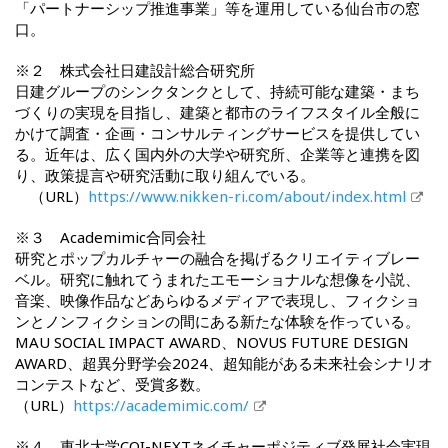
「パートナーシップ推進事業」等を運用している仙台市の窓
口。
※２ 株式会社日建設計総合研究所
日建グループのシンクタンクとして、持続可能な建築・まち
づくりの実現を目指し、建築と都市のライフスタイル全般に
かけて調査・企画・コンサルティングサービスを提供してい
る。近年は、広く国内外の大学や研究所、企業等と連携を図
り、政策提言や研究活動に取り組んでいる。
（URL）
https://www.nikken-ri.com/about/index.html
※３ Academimic合同会社
研究とポップカルチャーの融合を掲げるクリエイティブレー
ベル。研究に触れてうまれたエモーショナルな想像を小説、
音楽、映像作品などあらゆるメディアで表現し、フィクショ
ンとノンフィクションの間にある新たな体験を作っている。
MAU SOCIAL IMPACT AWARD、NOVUS FUTURE DESIGN
AWARD、超異分野学会2024、超知能がある未来社会シナリオ
コンテストなど、受賞多数。
（URL）
https://academimic.com/
※４ 東北大学COI-NEXTネイチャーポジティブ発展社会実現