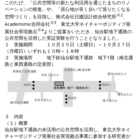
このたび、「公共空間等の新たな利活用を通じたまちのリノ
ベーションの推進」や、「居心地が良く歩いて巡りたくなる
※2
空間づくり」を目指し、株式会社日建設計総合研究所
、
※3
Academimic合同会社
、東北大学ネイチャーポジティブ発
※4
展社会実現拠点
よりご提案をいただき、仙台駅地下通路の
公共空間を活用した実証実験を行うこととなりました。
１ 実施期間 １０月２５日（土曜日）～１０月２７日
（月曜日）いずれも１０時～１８時
２ 実施場所 地下鉄仙台駅地下通路 地下1階（南北通
路と東西通路の交差部）
３ 内容
（１）概要
仙台駅地下通路の未活用の公共空間を活用し、東北大学ネイ
チャーポジティブ発展社会実現拠点事業に参加する研究者が