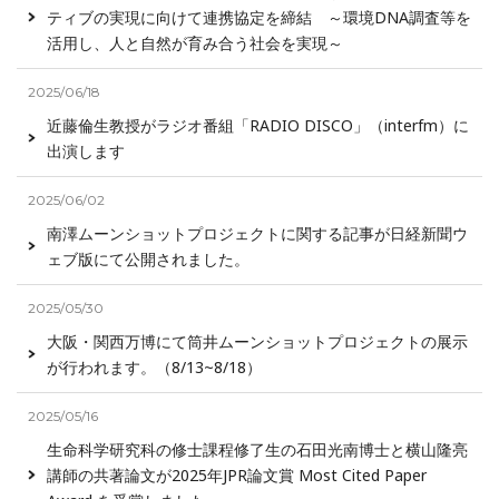
ティブの実現に向けて連携協定を締結 ～環境DNA調査等を
活用し、人と自然が育み合う社会を実現～
2025/06/18
近藤倫生教授がラジオ番組「RADIO DISCO」（interfm）に
出演します
2025/06/02
南澤ムーンショットプロジェクトに関する記事が日経新聞ウ
ェブ版にて公開されました。
2025/05/30
大阪・関西万博にて筒井ムーンショットプロジェクトの展示
が行われます。（8/13~8/18）
2025/05/16
生命科学研究科の修士課程修了生の石田光南博士と横山隆亮
講師の共著論文が2025年JPR論文賞 Most Cited Paper