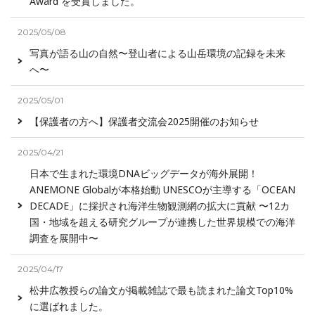
Award を受賞しました。
2025/05/08
写真が語る山の自然〜登山者による山岳環境の記録を未来
へ〜
2025/05/01
【保護者の方へ】保護者交流会2025開催のお知らせ
2025/04/21
日本で生まれた環境DNAビッグデータが海外展開！
ANEMONE Globalが本格始動 UNESCOが主導する「OCEAN
DECADE」に採択され海洋生物観測網の拡大に貢献 〜12カ
国・地域を超える研究グループが連携した世界規模での海洋
調査を展開中〜
2025/04/17
松井広教授らの論文が掲載雑誌で最も読まれた論文Top10%
に選ばれました。