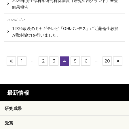
2024年度生命科学研究科奨励賞（研究科内グラント）審査
結果報告
2024/12/23
12/26放映のミヤギテレビ「OH!バンデス」に近藤倫生教授
が取材協力を行いました。
…
…
1
2
3
4
5
6
20
最新情報
研究成果
受賞