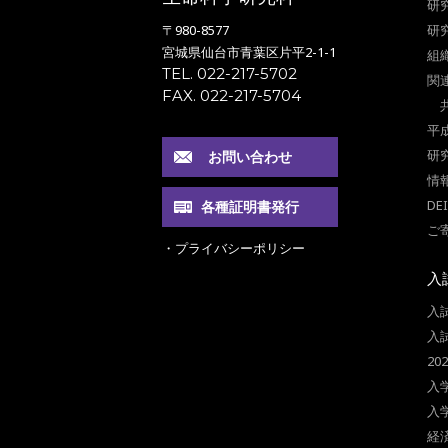
研
〒980-8577
研
宮城県仙台市青葉区片平2-1-1
組
TEL. 022-217-5702
関
FAX. 022-217-5704
平
研
お問い合わせ
情
DE
各種証明書発行
ご
・プライバシーポリシー
入
入
入
2
入
入
経