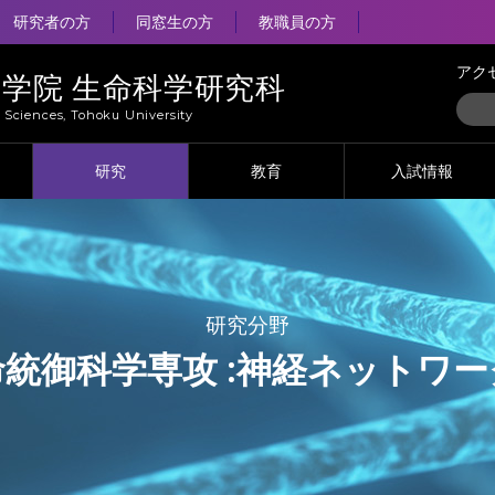
研究者の方
同窓生の方
教職員の方
アク
大学院 生命科学研究科
e Sciences, Tohoku University
研究
教育
入試情報
研究分野
統御科学専攻 :
神経ネットワー