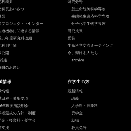
究科概要
研究分野
究科長あいさつ
脳生命統御科学専攻
織図
生態発生適応科学専攻
連プロジェクト・センター
分子化学生物学専攻
共通機器に関連する情報
研究成果
成30年度研究科改組
受賞
究科刊行物
生命科学交流ミーティング
報公開
今、輝ける人たち
I推進
archive
寄附のお願い
試情報
在学生の方
試情報
最新情報
試日程・募集要項
講義
026年度実施説明会
入学料・授業料
学者選抜の方針・制度
奨学金
学金・授業料・奨学金
就職
済支援
教員免許