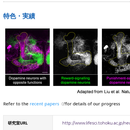
特色・実績
Refer to the
recent papers
for details of our progress
研究室URL
http://www.lifesci.tohoku.ac.jp/n