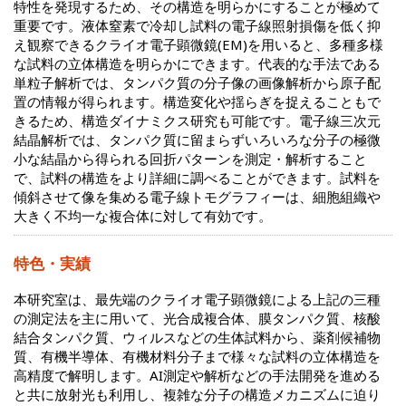
特性を発現するため、その構造を明らかにすることが極めて
重要です。液体窒素で冷却し試料の電子線照射損傷を低く抑
え観察できるクライオ電子顕微鏡(EM)を用いると、多種多様
な試料の立体構造を明らかにできます。代表的な手法である
単粒子解析では、タンパク質の分子像の画像解析から原子配
置の情報が得られます。構造変化や揺らぎを捉えることもで
きるため、構造ダイナミクス研究も可能です。電子線三次元
結晶解析では、タンパク質に留まらずいろいろな分子の極微
小な結晶から得られる回折パターンを測定・解析すること
で、試料の構造をより詳細に調べることができます。試料を
傾斜させて像を集める電子線トモグラフィーは、細胞組織や
大きく不均一な複合体に対して有効です。
特色・実績
本研究室は、最先端のクライオ電子顕微鏡による上記の三種
の測定法を主に用いて、光合成複合体、膜タンパク質、核酸
結合タンパク質、ウィルスなどの生体試料から、薬剤候補物
質、有機半導体、有機材料分子まで様々な試料の立体構造を
高精度で解明します。AI測定や解析などの手法開発を進める
と共に放射光も利用し、複雑な分子の構造メカニズムに迫り