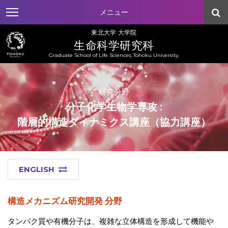
メニュー
東北大学 大学院
生命科学研究科
Graduate School of Life Sciences, Tohoku University.
研究分野
分子化学生物学専攻 :
階層的構造ダイナミクス講座（協力講座）
ENGLISH
構造メカニズム研究開発 分野
タンパク質や有機分子は、複雑な立体構造を形成して機能や