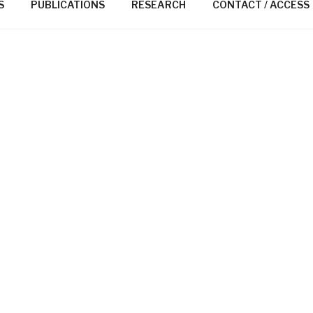
S
PUBLICATIONS
RESEARCH
CONTACT / ACCESS
共生ゲノミクス
mbiosis Genomics
室ではゲノム情報に刻まれた生物の歴史を紐解
を目指して研究を進めています。分野名の「共
は、狭義の「相利共生」の視点での植物と微生